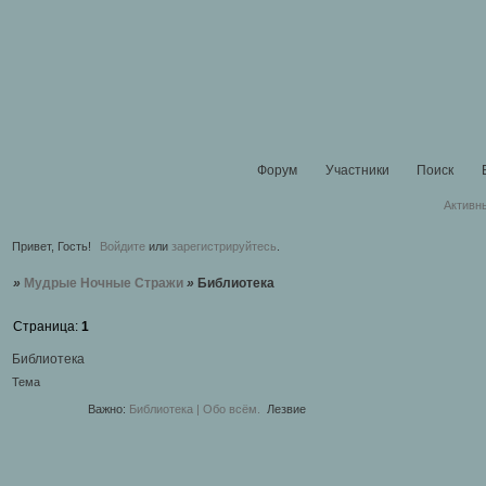
Форум
Участники
Поиск
Активн
Привет, Гость!
Войдите
или
зарегистрируйтесь
.
»
Мудрые Ночные Стражи
»
Библиотека
Страница:
1
Библиотека
Тема
Важно:
Библиотека | Обо всём.
Лезвие