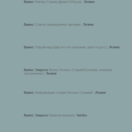
Важно:
Клятва Стража Древа Га'Хуула.
Лезвие
Важно:
Список запрещённых авторов.
Лезвие
Важно:
Общий вид Царств и их описание. [англ и русс.]
Лезвие
Важно:
Закрыта
Жизнь Ночных Стражей [читаем. вникаем.
запоминаем.]
Лезвие
Важно:
Информация о мире Ночных Стражей.
Лезвие
Важно:
Закрыта
Правила форума
Yashko