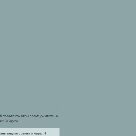
1
й пополнить ряды своих учителей и
а Га'Хуула.
изнь защите совиного мира. Я