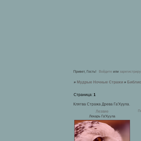
Привет, Гость!
Войдите
или
зарегистрир
»
Мудрые Ночные Стражи
»
Библио
Страница:
1
Клятва Стража Древа Га'Хуула.
П
Лезвие
Лекарь Га'Хуула