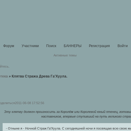
Форум
Участники
Поиск
БАННЕРЫ
Регистрация
Войти
Активные темы
уйтесь
.
тека
»
Клятва Стража Древа Га'Хуула.
оделиться
2011-06-08 17:52:56
Эту клятву должен произносить за Королём или Королевой юный птенец, готовы
наставников, впервые ступивший на путь великого страж
- Отныне я - Ночной Страж Га'Хуула. С сегодняшней ночи я посвящаю всю свою ж