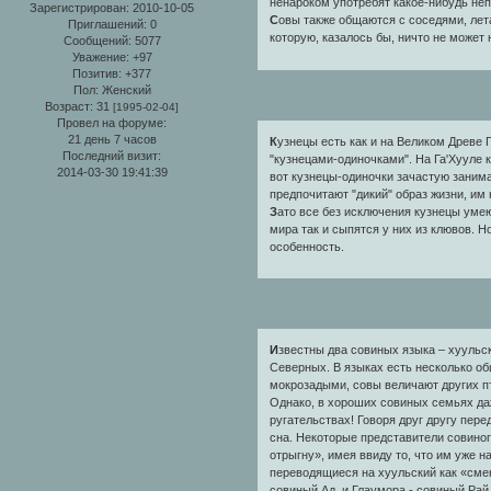
ненароком употребят какое-нибудь не
Зарегистрирован
: 2010-10-05
С
овы также общаются с соседями, лета
Приглашений:
0
которую, казалось бы, ничто не может
Сообщений:
5077
Уважение:
+97
Позитив:
+377
Пол:
Женский
Возраст:
31
[1995-02-04]
Провел на форуме:
21 день 7 часов
К
узнецы есть как и на Великом Древе 
Последний визит:
"кузнецами-одиночками". На Га'Хууле 
2014-03-30 19:41:39
вот кузнецы-одиночки зачастую заним
предпочитают "дикий" образ жизни, им 
З
ато все без исключения кузнецы уме
мира так и сыпятся у них из клювов. Н
особенность.
И
звестны два совиных языка – хуульс
Северных. В языках есть несколько о
мокрозадыми, совы величают других пти
Однако, в хороших совиных семьях даж
ругательствах! Говоря друг другу пер
сна. Некоторые представители совиног
отрыгну», имея ввиду то, что им уже н
переводящиеся на хуульский как «смени
совиный Ад, и Глаумора - совиный Рай