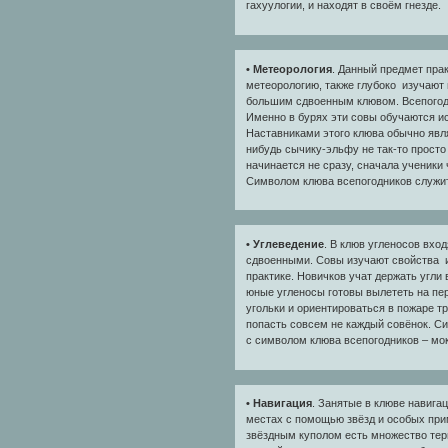
гахуулогии, и находят в своём гнезде.
• Метеорология
. Данный предмет пра
метеорологию, также глубоко изучают 
большим сдвоенным клювом. Всепогодни
Именно в бурях эти совы обучаются ис
Наставниками этого клюва обычно явл
нибудь сычику-эльфу не так-то просто
начинается не сразу, сначала ученики
Символом клюва всепогодников служит
• Углеведение
. В клюв угленосов вхо
сдвоенными. Совы изучают свойства и 
практике. Новичков учат держать угли 
юные угленосы готовы вылететь на пер
угольки и ориентироваться в пожаре т
попасть совсем не каждый совёнок. Си
с символом клюва всепогодников – мо
• Навигация
. Занятые в клюве навига
местах с помощью звёзд и особых прим
звёздным куполом есть множество тер