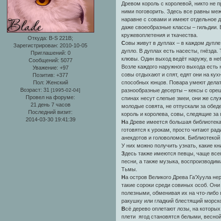
Древом король с королевой, никто не 
ними поговорить. Здесь все равны ме
наравне с совами и имеют отдельное 
даже своеобразные классы – гильдии. 
кружевоплетения и ткачества.
Откуда:
B-S 221B;
С
овы живут в дуплах – в каждом дупле
Зарегистрирован
: 2010-10-05
дупло. В дуплах есть насесты, гнёзда
Приглашений:
0
клювы. Один выход ведёт наружу, в неб
Сообщений:
5077
Возле каждого наружного выхода есть 
Уважение:
+97
совы отдыхают и спят, едят они на ку
Позитив:
+377
Пол:
Женский
способных юнцов. Повара умеют делать
Возраст:
31
[1995-02-04]
разнообразные десерты – кексы с ореш
Провел на форуме:
спинах несут слепые змеи, они же слу
21 день 7 часов
молодые совята, не отпускали за обе
Последний визит:
король и королева, совы, следящие за 
2014-03-30 19:41:39
Н
а Древе имеется большая библиотека
готовятся к урокам, просто читают рад
анекдотов и головоломок. Библиотеко
У них можно получить узнать, какие кн
З
десь также имеются певцы, чаще все
песни, а также музыка, воспроизводим
Тьмы.
Н
а остров Великого Древа Га’Хуула не
такие сороки среди совиных особ. Он
полезными, обменивая их на что-либо
ракушку или гладкий блестящий морск
В
сё дерево оплетают лозы, на которых
плети ягод становятся белыми, весно