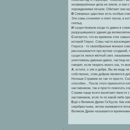
незавершённые дела на земле, и они 
порождениями печали. Обитают они на
В
Северных царствах есть особые сов
Эти совы сочиняют и поют песни, в кот
скельд.
И
существовали когда-то давно в сови
разрушившееся здания да великолепны
С
читается, что во времена этих самы
которой Глаукс. Совы часто восклицают
Глаукса - то своеобразные монахи сов
рассказывается про жутких созданий, 
существ лился жёлтый свет, называем
уничтожены давным-давно, частица их 
говорят, если творить много зла, то м
А
, кстати, о зле и добре. Вы же ведь 
собственно, этим добром являются до
Ночным Стражем не так-то просто. Сна
способен... После этого приносится кл
наставником, так и просто помогать с
Стражи чаще всего вылетают вместе с
наставников, если те по какой-либо пр
Е
щё о Великом Древе Га'Хуула. Как из
серебристыми, летом наливаются янта
Великом Древе называются временами 