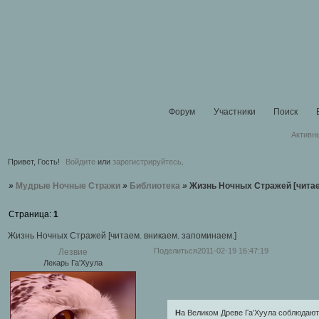
Форум
Участники
Поиск
Активн
Привет, Гость!
Войдите
или
зарегистрируйтесь
.
»
Мудрые Ночные Стражи
»
Библиотека
»
Жизнь Ночных Стражей [читае
Страница:
1
Жизнь Ночных Стражей [читаем. вникаем. запоминаем.]
Поделиться
2011-02-19 16:47:19
Лезвие
Лекарь Га'Хуула
Н
а Великом Древе Га’Хуула соблюдают