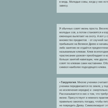
в медь. Молодые совы, когда у них ес
завесу.
У
обычных совят жизнь проста. Весело
молодых сов, а потом становятся и вз
еженощно вылетают на охоту. А вот у 
множество предметов - от скучной гах
прибывшее на Великое Древо и начавш
либо занятию не отдаётся предпочтения
называемым клювам. Клюв всепогодник
«расписании уроков» преобладают в ко
больше занятий навигации, чем других
совят по клювам сами наставники. Обс
символ наиболее подходящего клюва.
•
Гахуулогия
. Многие ученики считают
ученики передвигаются по земле, у по
но исключения нередки) и смертельно 
Рассказывается в них о том, что треб
жизни. Присутствует и немного практик
правильно закопать погадку, чтобы пи
не повредить Древу. Символизирует эт