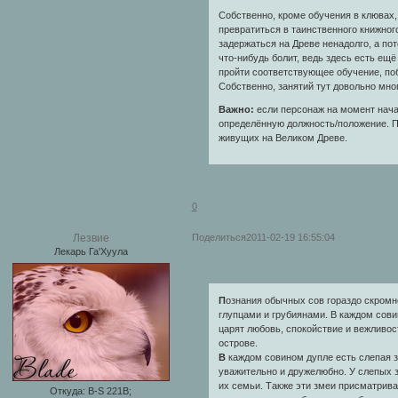
Собственно, кроме обучения в клювах,
превратиться в таинственного книжного
задержаться на Древе ненадолго, а пот
что-нибудь болит, ведь здесь есть ещё
пройти соответствующее обучение, побы
Собственно, занятий тут довольно мног
Важно:
если персонаж на момент начал
определённую должность/положение. Пус
живущих на Великом Древе.
0
Поделиться
2011-02-19 16:55:04
Лезвие
Лекарь Га'Хуула
П
ознания обычных сов гораздо скромнее
глупцами и грубиянами. В каждом сови
царят любовь, спокойствие и вежливос
острове.
В
каждом совином дупле есть слепая з
уважительно и дружелюбно. У слепых з
их семьи. Также эти змеи присматрива
Откуда:
B-S 221B;