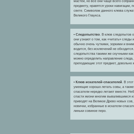
мастей, но все они чаще всего собран
предмету, нравятся уроки навигации,
свете. Символом данного клюва служат
Великого Глаукса.
• Следопытство
. В клюв следопытов 
они узнают о том, как «читать» следы 
обычно очень чуткими, зоркими и вни
водится, без исключений не обходится
следопытства такими же скучными как г
можно определить направление следа, 
преподающие этот предмет, довольно 
• Клюв искателей-спасателей
. В это
умеющие хорошо летать совы, а также 
спасатели нередко летают вместе. Неб
спасти жизни многим вывалившимся из 
приводят на Великое Древо новых сов,
новички, избранные в искатели-спасат
линьки совиное перо.