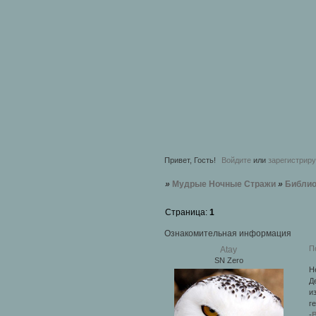
Привет, Гость!
Войдите
или
зарегистрир
»
Мудрые Ночные Стражи
»
Библио
Страница:
1
Ознакомительная информация
П
Atay
SN Zero
Н
Д
и
г
-