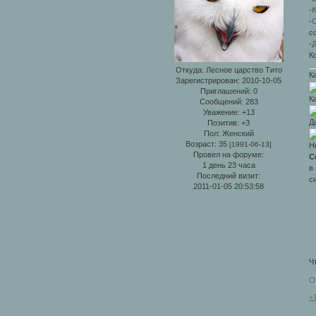
-
К
-
С
со
-
К
Откуда:
Лесное царство Тито
К
Зарегистрирован
: 2010-10-05
Приглашений:
0
К
Сообщений:
283
Уважение:
+13
Д
Позитив:
+3
Пол:
Женский
Возраст:
35
[1991-06-13]
Н
Провел на форуме:
С
1 день 23 часа
в
Последний визит:
с
2011-01-05 20:53:58
Ч
О
+