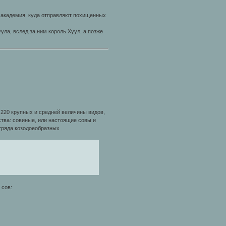
 академия, куда отправляют похищенных
ула, вслед за ним король Хуул, а позже
220 крупных и средней величины видов,
ства: совиные, или настоящие совы и
тряда козодоеобразных
 сов: