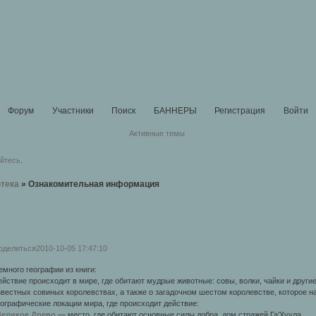
Форум
Участники
Поиск
БАННЕРЫ
Регистрация
Войти
Активные темы
уйтесь
.
тека
»
Ознакомительная информация
оделиться
2010-10-05 17:47:10
емного географии из книги:
ействие происходит в мире, где обитают мудрые животные: совы, волки, чайки и другие
звестных совиных королевствах, а также о загадочном шестом королевстве, которое н
еографические локации мира, где происходит действие:
Великое Древо
— место, где обитают основные силы добра, дом стражей Га’Хуула.