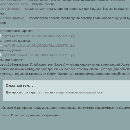
оролевство Тито
— Родина Сорена.
ант-Эголиус
— каньоны, место размещения основных сил Клудда. Там же находится
вят.
Далёкое-Далёко
— королевство волков. Место где по легенде Гранк обрёл силу угля Ху
орин.
арта сверного царства:
арта южного царства:
алёкое-Далёко:
емного о совах:
овообра́зные
(лат.
Strigiformes
, или
Striges
) — отряд хищных птиц, включающий более 
 основном ночных птиц, распространённых во всех странах света. В отряде два семей
ипуховые, однако в таксономии Сибли-Олквиста в отряд помещаются все семейства о
Скрытый текст:
Для просмотра скрытого текста -
войдите
или
зарегистрируйтесь
.
тобы вам было проще продумать своего персонажа, вы можете ознакомиться с видами
 совах
. И листайте дальше постранично
1