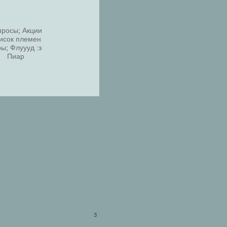
просы
;
Акции
исок племен
ры
;
Флуууд :з
Пиар
3