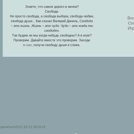
Знаете, что самое дорого в жизни?
Свобода.
Не просто свобода, а свобода выбора, свобода любви,
Во
свобода души... Как сказал Валерий Даниль,
Свобода
Сп
– это жизнь. Жизнь – это чудо. Чудо – это когда ты
Иг
свободен.
Так будем ли мы когда-нибудь свободны? А в игре?
Проверим. Давайте вместе это проверим. Заходи
к
нам
, получи свободу души и слова.
оделиться
2012-10-22 18:04:16