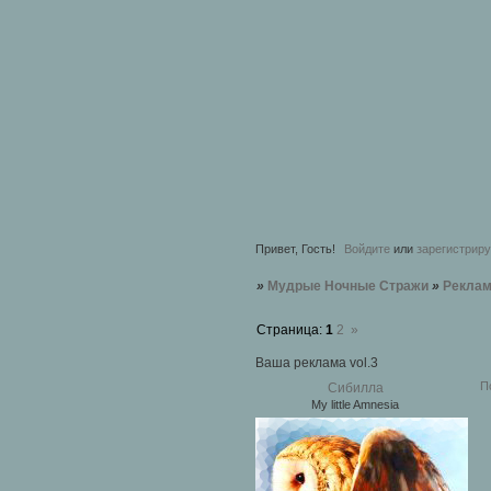
Привет, Гость!
Войдите
или
зарегистрир
»
Мудрые Ночные Стражи
»
Рекла
Страница:
1
2
»
Ваша реклама vol.3
П
Сибилла
My little Amnesia