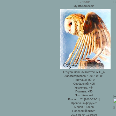
П
Сибилла
My little Amnesia
Откуда:
пришли мертвецы О_о
Зарегистрирован
: 2012-06-03
Приглашений:
0
Сообщений:
495
Уважение:
+44
Позитив:
+50
Пол:
Женский
[a
Возраст:
26
[2000-05-01]
Провел на форуме:
5 дней 8 часов
0
Последний визит:
2013-01-04 17:05:05