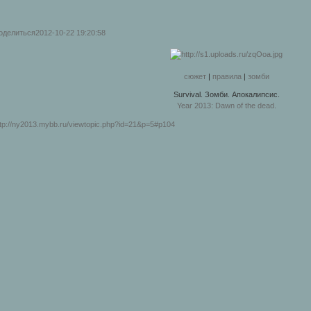
оделиться
2012-10-22 19:20:58
сюжет
|
правила
|
зомби
Survival. Зомби. Апокалипсис.
Year 2013: Dawn of the dead.
ttp://ny2013.mybb.ru/viewtopic.php?id=21&p=5#p104