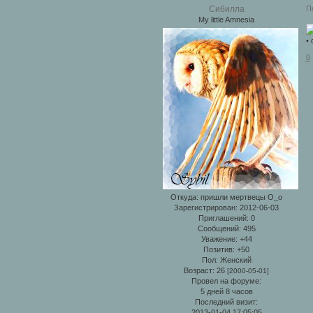
П
Сибилла
My little Amnesia
•
0
Откуда:
пришли мертвецы О_о
Зарегистрирован
: 2012-06-03
Приглашений:
0
Сообщений:
495
Уважение:
+44
Позитив:
+50
Пол:
Женский
Возраст:
26
[2000-05-01]
Провел на форуме:
5 дней 8 часов
Последний визит:
2013-01-04 17:05:05