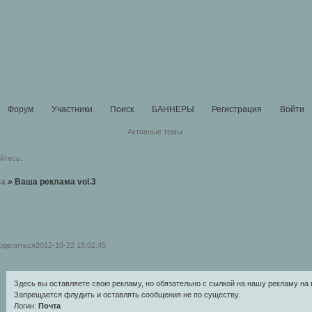
Форум
Участники
Поиск
БАННЕРЫ
Регистрация
Войти
Активные темы
уйтесь
.
ма
»
Ваша реклама vol.3
оделиться
2012-10-22 18:02:45
Здесь вы оставляете свою рекламу, но обязательно с сылкой на нашу рекламу н
Запрещается флудить и оставлять сообщения не по существу.
Логин:
Почта