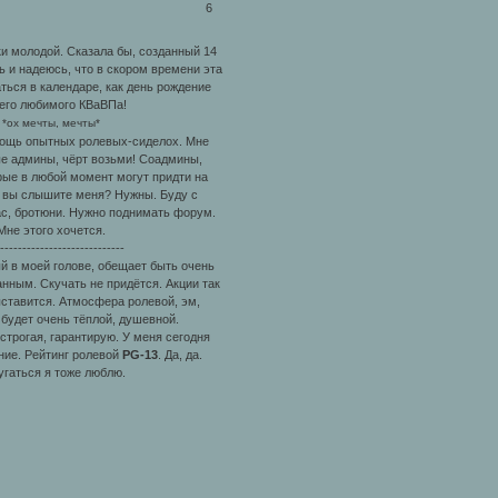
6
и молодой. Сказала бы, созданный 14
ь и надеюсь, что в скором времени эта
ться в календаре, как день рождение
его любимого КВаВПа!
*ох мечты, мечты*
ощь опытных ролевых-сиделох. Мне
е админы, чёрт возьми! Соадмины,
рые в любой момент могут придти на
 вы слышите меня? Нужны. Буду с
ас, бротюни. Нужно поднимать форум.
Мне этого хочется.
----------------------------
й в моей голове, обещает быть очень
нным. Скучать не придётся. Акции так
ыставится. Атмосфера ролевой, эм,
 будет очень тёплой, душевной.
строгая, гарантирую. У меня сегодня
ние. Рейтинг ролевой
PG-13
. Да, да.
угаться я тоже люблю.