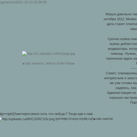
оделиться
2012-10-23 20:36:09
Форум довольно так
октября 2012. Молюс
дата станет отмеча
наш
Срочно нужна пом
нужны доблестны
модераторы, кото
помощь. Нужны,
терпеньем ждать в
●cats warriors: Voices of the Past●
-----
Сюжет, планируемы
интересным и запута
же уже готовы в
надеюсь, она
Администрация не 
хорошее настрое
Пор
lign=right]Заинтересовало хоть что нибудь? Тогда иди к нам.
[url=http://cwvp.mybb.ru/]●cats warrior