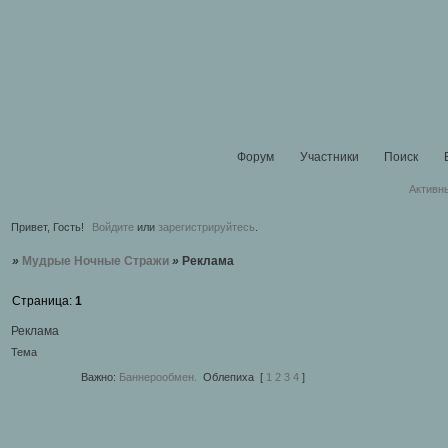
Форум
Участники
Поиск
Активн
Привет, Гость!
Войдите
или
зарегистрируйтесь
.
»
Мудрые Ночные Стражи
»
Реклама
Страница:
1
Реклама
Тема
Важно:
Баннерообмен.
Облепиха
[
1
2
3
4
]