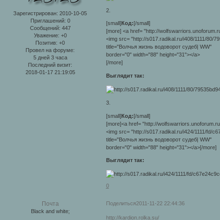
2.
Зарегистрирован
: 2010-10-05
Приглашений:
0
[small]
Код:
[/small]
Сообщений:
447
[more] <a href= "http://wolfswarriors.unoforum.r
Уважение:
+0
<img src= "http://s017.radikal.ru/i408/1111/80/7
Позитив:
+0
title="Волчья жизнь водоворот судеб| WW"
Провел на форуме:
border="0" width="88" height="31"></a>
5 дней 3 часа
[/more]
Последний визит:
2018-01-17 21:19:05
Выглядит так:
3.
[small]
Код:
[/small]
[more]<a href= "http://wolfswarriors.unoforum.ru
<img src= "http://s017.radikal.ru/i424/1111/fd/c
title="Волчья жизнь водоворот судеб| WW"
border="0" width="88" height="31"></a>[/more]
Выглядит так:
0
Поделиться
2011-11-22 22:44:36
Почта
Black and white;
http://kardion.rolka.su/