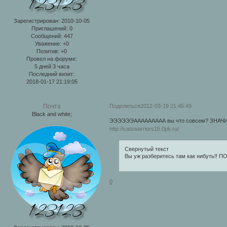
Зарегистрирован
: 2010-10-05
Приглашений:
0
Сообщений:
447
Уважение:
+0
Позитив:
+0
Провел на форуме:
5 дней 3 часа
Последний визит:
2018-01-17 21:19:05
Поделиться
2012-03-19 21:45:49
Почта
Black and white;
ЭЭЭЭЭЭААААААААА вы что совсем? ЗНАЧИТ ваш б
http://catswarriors15.0pk.ru/
Свернутый текст
Вы уж разберитесь там как нибуть!!
0