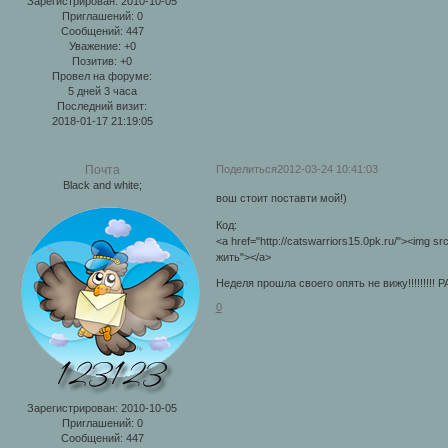
Зарегистрирован
: 2010-10-05
Приглашений:
0
Сообщений:
447
Уважение:
+0
Позитив:
+0
Провел на форуме:
5 дней 3 часа
Последний визит:
2018-01-17 21:19:05
Поделиться
2012-03-24 10:41:03
Почта
Black and white;
вош стоит поставти мой!)
Код:
<a href="http://catswarriors15.0pk.ru/"><img s
жить"></a>
Неделя прошла своего опять не вижу!!!!!!!!
0
Зарегистрирован
: 2010-10-05
Приглашений:
0
Сообщений:
447