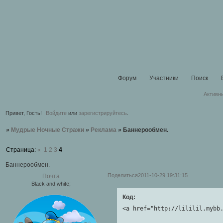
Форум
Участники
Поиск
Активн
Привет, Гость!
Войдите
или
зарегистрируйтесь
.
»
Мудрые Ночные Стражи
»
Реклама
»
Баннерообмен.
Страница:
«
1
2
3
4
Баннерообмен.
Поделиться
2011-10-29 19:31:15
Почта
Black and white;
Код:
<a href="http://lililil.mybb