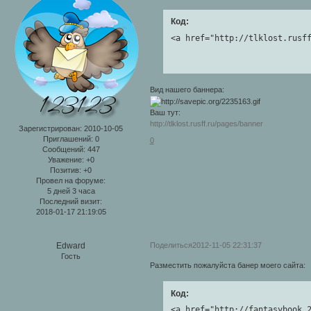
Код:
<a href="http://tlklost.rusf
Вид нашего баннера:
Ваш тут:
http://tlklost.rusff.ru/pages/banner
Зарегистрирован
: 2010-10-05
Приглашений:
0
0
Сообщений:
447
Уважение:
+0
Позитив:
+0
Провел на форуме:
5 дней 3 часа
Последний визит:
2018-01-17 21:19:05
Поделиться
2012-11-05 22:31:37
Edward
Гость
Разместить пожалуйста банер моего сайта:
Код:
<a href="http://fantasybook.