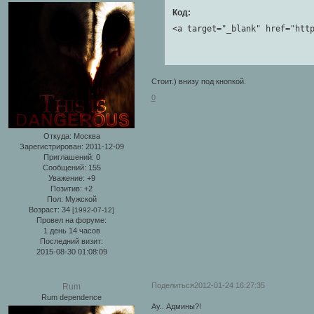
Код:
<a target="_blank" href="htt
Стоит.) внизу под кнопкой.
0
Откуда:
Москва
Зарегистрирован
: 2011-12-09
Приглашений:
0
Сообщений:
155
Уважение:
+9
Позитив:
+2
Пол:
Мужской
Возраст:
34
[1992-07-12]
Провел на форуме:
1 день 14 часов
Последний визит:
2015-08-30 01:08:09
Поделиться
2012-01-24 16:27:35
Rum
Rum dependence
Ау.. Админы?!