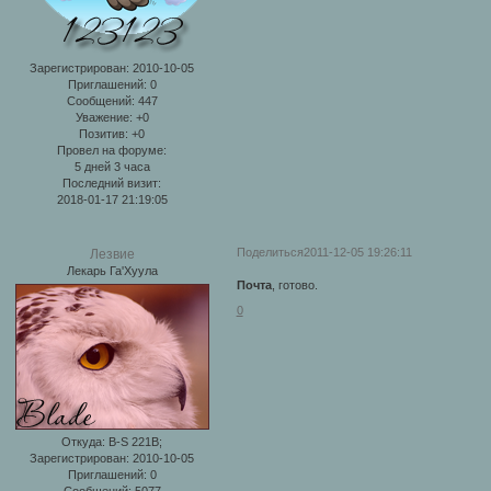
Зарегистрирован
: 2010-10-05
Приглашений:
0
Сообщений:
447
Уважение:
+0
Позитив:
+0
Провел на форуме:
5 дней 3 часа
Последний визит:
2018-01-17 21:19:05
Поделиться
2011-12-05 19:26:11
Лезвие
Лекарь Га'Хуула
Почта
, готово.
0
Откуда:
B-S 221B;
Зарегистрирован
: 2010-10-05
Приглашений:
0
Сообщений:
5077