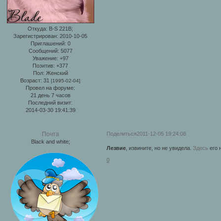
Откуда:
B-S 221B;
Зарегистрирован
: 2010-10-05
Приглашений:
0
Сообщений:
5077
Уважение:
+97
Позитив:
+377
Пол:
Женский
Возраст:
31
[1995-02-04]
Провел на форуме:
21 день 7 часов
Последний визит:
2014-03-30 19:41:39
Поделиться
2011-12-05 19:24:08
Почта
Black and white;
Лезвие
, извините, но не увидела.
Здесь
его н
0