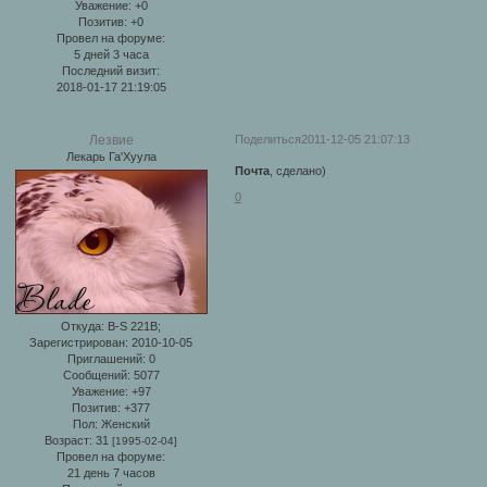
Уважение:
+0
Позитив:
+0
Провел на форуме:
5 дней 3 часа
Последний визит:
2018-01-17 21:19:05
Поделиться
2011-12-05 21:07:13
Лезвие
Лекарь Га'Хуула
Почта
, сделано)
0
Откуда:
B-S 221B;
Зарегистрирован
: 2010-10-05
Приглашений:
0
Сообщений:
5077
Уважение:
+97
Позитив:
+377
Пол:
Женский
Возраст:
31
[1995-02-04]
Провел на форуме:
21 день 7 часов