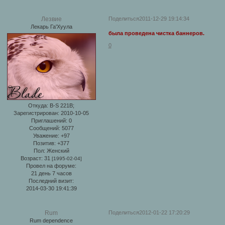
Поделиться
2011-12-29 19:14:34
Лезвие
Лекарь Га'Хуула
была проведена чистка баннеров.
0
Откуда:
B-S 221B;
Зарегистрирован
: 2010-10-05
Приглашений:
0
Сообщений:
5077
Уважение:
+97
Позитив:
+377
Пол:
Женский
Возраст:
31
[1995-02-04]
Провел на форуме:
21 день 7 часов
Последний визит:
2014-03-30 19:41:39
Поделиться
2012-01-22 17:20:29
Rum
Rum dependence