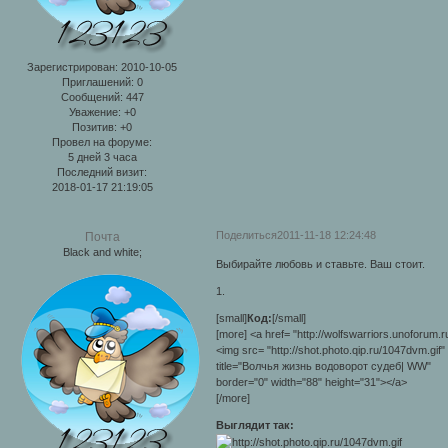
Зарегистрирован
: 2010-10-05
Приглашений:
0
Сообщений:
447
Уважение:
+0
Позитив:
+0
Провел на форуме:
5 дней 3 часа
Последний визит:
2018-01-17 21:19:05
Поделиться
2011-11-18 12:24:48
Почта
Black and white;
Выбирайте любовь и ставьте. Ваш стоит.
1.
[small]
Код:
[/small]
[more] <a href= "http://wolfswarriors.unoforum.r
<img src= "http://shot.photo.qip.ru/1047dvm.gif"
title="Волчья жизнь водоворот судеб| WW"
border="0" width="88" height="31"></a>
[/more]
Выглядит так: