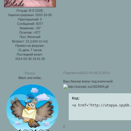
Откуда:
B-S 221B;
Зарегистрирован
: 2010-10-05
Приглашений:
0
Сообщений:
5077
Уважение:
+97
Позитив:
+377
Пол:
Женский
Возраст:
31
[1995-02-04]
Провел на форуме:
21 день 7 часов
Последний визит:
2014-03-30 19:41:39
Поделиться
2012-03-09 11:55:01
Почта
Black and white;
Ваш баннер внизу под кнопочкой.
Код:
<a href="http://utopya.spybb
0