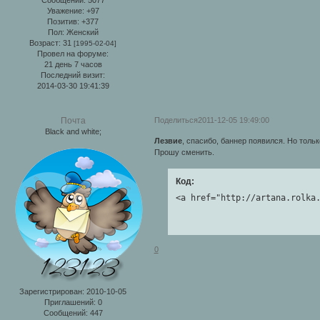
Уважение:
+97
Позитив:
+377
Пол:
Женский
Возраст:
31
[1995-02-04]
Провел на форуме:
21 день 7 часов
Последний визит:
2014-03-30 19:41:39
Поделиться
2011-12-05 19:49:00
Почта
Black and white;
Лезвие
, спасибо, баннер появился. Но тольк
Прошу сменить.
Код:
<a href="http://artana.rolka
0
Зарегистрирован
: 2010-10-05
Приглашений:
0
Сообщений:
447