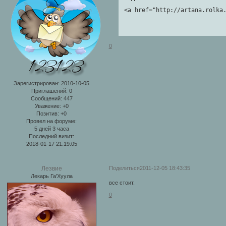
<a href="http://artana.rolka
0
Зарегистрирован
: 2010-10-05
Приглашений:
0
Сообщений:
447
Уважение:
+0
Позитив:
+0
Провел на форуме:
5 дней 3 часа
Последний визит:
2018-01-17 21:19:05
Поделиться
2011-12-05 18:43:35
Лезвие
Лекарь Га'Хуула
все стоит.
0