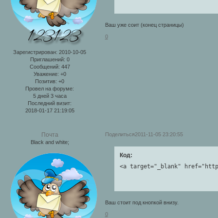
Ваш уже соит (конец страницы)
0
Зарегистрирован
: 2010-10-05
Приглашений:
0
Сообщений:
447
Уважение:
+0
Позитив:
+0
Провел на форуме:
5 дней 3 часа
Последний визит:
2018-01-17 21:19:05
Поделиться
2011-11-05 23:20:55
Почта
Black and white;
Код:
<a target="_blank" href="htt
Ваш стоит под кнопкой внизу.
0