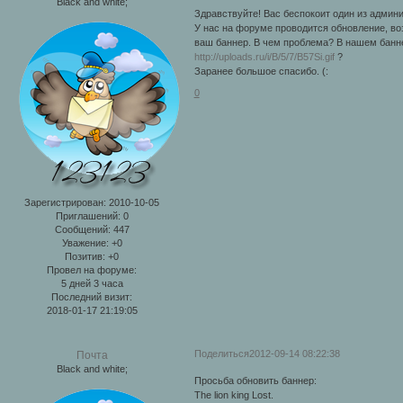
Black and white;
Здравствуйте! Вас беспокоит один из админ
У нас на форуме проводится обновление, во
ваш баннер. В чем проблема? В нашем банне
http://uploads.ru/i/B/5/7/B57Si.gif
?
Заранее большое спасибо. (:
0
Зарегистрирован
: 2010-10-05
Приглашений:
0
Сообщений:
447
Уважение:
+0
Позитив:
+0
Провел на форуме:
5 дней 3 часа
Последний визит:
2018-01-17 21:19:05
Поделиться
2012-09-14 08:22:38
Почта
Black and white;
Просьба обновить баннер:
The lion king Lost.