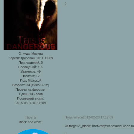
0
Откуда:
Москва
Зарегистрирован
: 2011-12-09
Приглашений:
0
Сообщений:
155
Уважение:
+9
Позитив:
+2
Пол:
Мужской
Возраст:
34
[1992-07-12]
Провел на форуме:
1 день 14 часов
Последний визит:
2015-08-30 01:08:09
Поделиться
2012-02-28 17:17:09
Почта
Black and white;
<a target="_blank" href="http://chasodei.ucoz.r
0