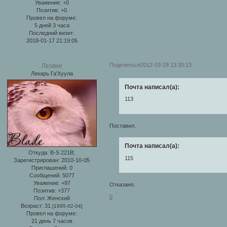
Уважение:
+0
Позитив:
+0
Провел на форуме:
5 дней 3 часа
Последний визит:
2018-01-17 21:19:05
Поделиться
2012-03-29 13:30:13
Лезвие
Лекарь Га'Хуула
Почта написал(а):
113
Поставил.
Почта написал(а):
Откуда:
B-S 221B;
115
Зарегистрирован
: 2010-10-05
Приглашений:
0
Сообщений:
5077
Уважение:
+97
Отказано.
Позитив:
+377
0
Пол:
Женский
Возраст:
31
[1995-02-04]
Провел на форуме:
21 день 7 часов