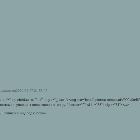
оделиться
2011-04-27 01:56:42
 href="http://felidae.rusff.ru/" target="_blank"><img src="http://upforme.ru/uploads/000f/0c/f
ивотных в условиях современного города." border="0" width="88" height="31"></a>
аш баннер внизу под кнопкой