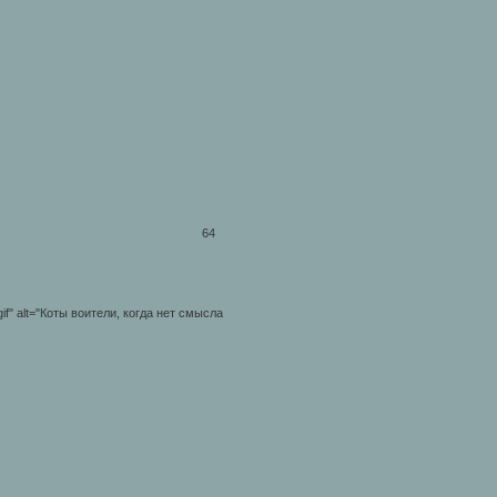
64
.gif" alt="Коты воители, когда нет смысла