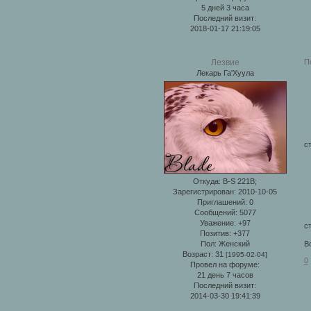
5 дней 3 часа
Последний визит:
2018-01-17 21:19:05
П
Лезвие
Лекарь Га'Хуула
ст
Откуда:
B-S 221B;
Зарегистрирован
: 2010-10-05
Приглашений:
0
Сообщений:
5077
Уважение:
+97
ст
Позитив:
+377
Пол:
Женский
Вс
Возраст:
31
[1995-02-04]
0
Провел на форуме:
21 день 7 часов
Последний визит:
2014-03-30 19:41:39