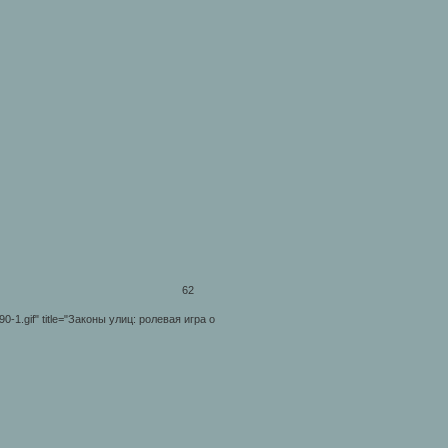
62
8/90-1.gif" title="Законы улиц: ролевая игра о