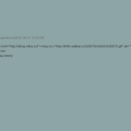
оделиться
2011-05-17 11:03:09
 href="http://dkng.rolka.su/"><img src="http://i046.radikal.ru/1105/76/c8e614c50573.gif" a
</a>
аш внизу