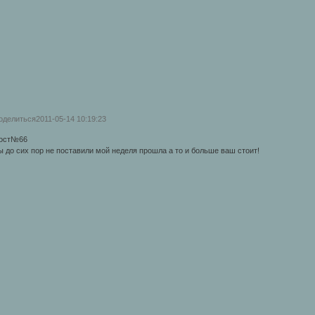
оделиться
2011-05-14 10:19:23
ост№66
ы до сих пор не поставили мой неделя прошла а то и больше ваш стоит!