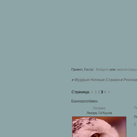
Привет, Гость!
Войдите
или
зарегистрир
»
Мудрые Ночные Стражи
»
Рекла
Страница:
«
1
2
3
4
»
Баннерообмен.
П
Лезвие
Лекарь Га'Хуула
П
0