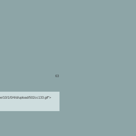
63
ge/10/1/0/4/d/upload/502cc133.gif">