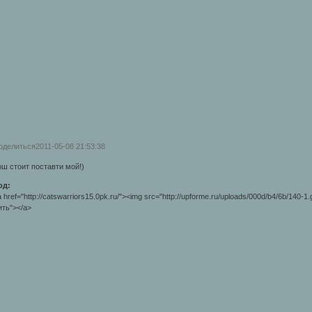
оделиться
2011-05-08 21:53:38
ош стоит поставти мой!)
од:
 href="http://catswarriors15.0pk.ru/"><img src="http://upforme.ru/uploads/000d/b4/6b/140-1
ить"></a>