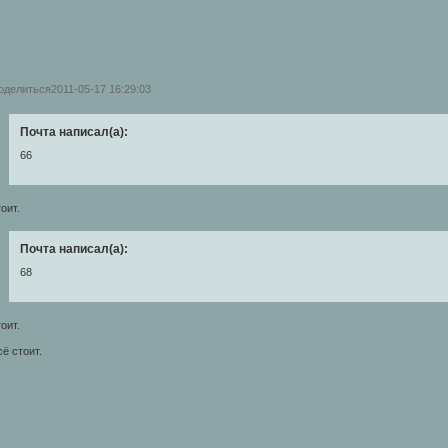
оделиться
2011-05-17 16:29:03
Почта написал(а):
66
оит.
Почта написал(а):
68
оит.
ё стоит.