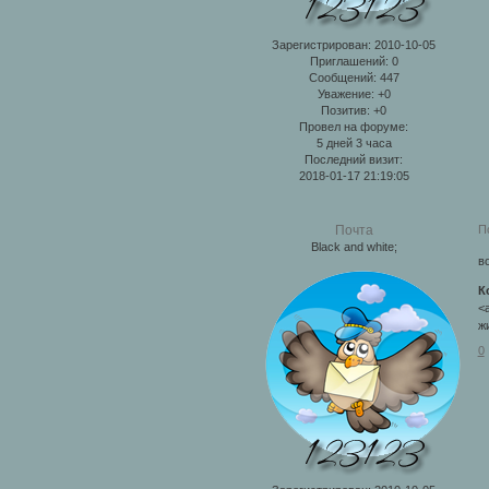
Зарегистрирован
: 2010-10-05
Приглашений:
0
Сообщений:
447
Уважение:
+0
Позитив:
+0
Провел на форуме:
5 дней 3 часа
Последний визит:
2018-01-17 21:19:05
П
Почта
Black and white;
в
К
<a
ж
0