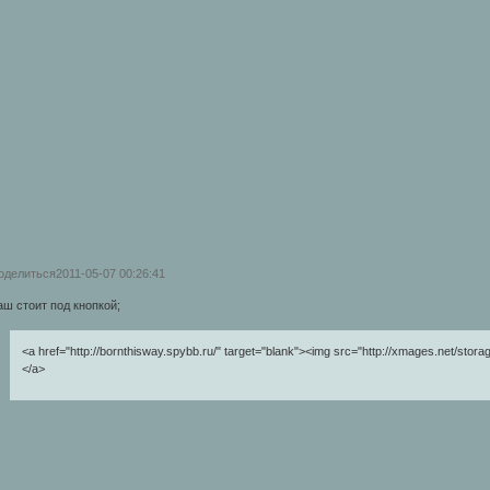
оделиться
2011-05-07 00:26:41
аш стоит под кнопкой;
<a href="http://bornthisway.spybb.ru/" target="blank"><img src="http://xmages.net/stora
</a>