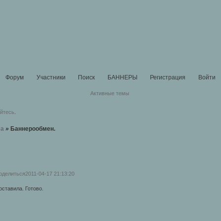
Форум
Участники
Поиск
БАННЕРЫ
Регистрация
Войти
Активные темы
уйтесь
.
ма
»
Баннерообмен.
оделиться
2011-04-17 21:13:20
оставила. Готово.