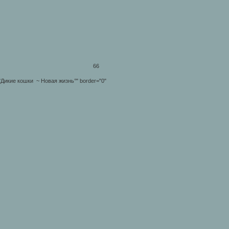
66
lt="°Дикие кошки ~ Новая жизнь°" border="0"