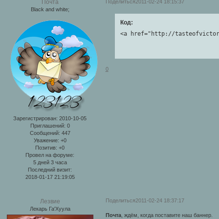
Поделиться
2011-02-24 18:15:37
Почта
Black and white;
Код:
<a href="http://tasteofvicto
0
Зарегистрирован
: 2010-10-05
Приглашений:
0
Сообщений:
447
Уважение:
+0
Позитив:
+0
Провел на форуме:
5 дней 3 часа
Последний визит:
2018-01-17 21:19:05
Поделиться
2011-02-24 18:37:17
Лезвие
Лекарь Га'Хуула
Почта
, ждём, когда поставите наш баннер.