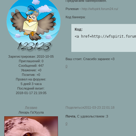
Предлагаем баннеробмен.
Ролевая -
http://wfspirit.forum24.ru/
Код баннера:
Код:
<a href=http://wfspirit.foru
Зарегистрирован
: 2010-10-05
Ваш стоит. Спасибо заранее =3
Приглашений:
0
Сообщений:
447
0
Уважение:
+0
Позитив:
+0
Провел на форуме:
5 дней 3 часа
Последний визит:
2018-01-17 21:19:05
Поделиться
2011-03-23 22:01:18
Лезвие
Лекарь Га'Хуула
Почта
, С удовольствием :3
0