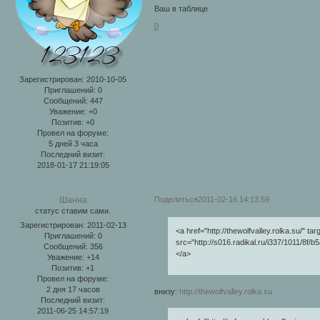
Ваш в таблице
0
Зарегистрирован
: 2010-10-05
Приглашений:
0
Сообщений:
447
Уважение:
+0
Позитив:
+0
Провел на форуме:
5 дней 3 часа
Последний визит:
2018-01-17 21:19:05
Поделиться
2011-02-16 14:13:59
Шанна
статус ставим сами.
Зарегистрирован
: 2011-02-13
<a href="http://thewolfvalley.rolka.su/" t
Приглашений:
0
src="http://s016.radikal.ru/i337/1011/8f/b
Сообщений:
356
</a>
Уважение:
+14
Позитив:
+1
Провел на форуме:
2 дня 17 часов
внизу:
http://thewolfvalley.rolka.su
Последний визит:
2011-06-25 14:57:19