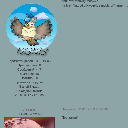
ваш стоит внизу форума
<a href="http://kotikivoitelive.mybb.ru/" target
0
Зарегистрирован
: 2010-10-05
Приглашений:
0
Сообщений:
447
Уважение:
+0
Позитив:
+0
Провел на форуме:
5 дней 3 часа
Последний визит:
2018-01-17 21:19:05
Поделиться
2011-02-09 18:51:00
Лезвие
Лекарь Га'Хуула
Поставила)
0