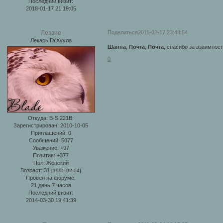
Последний визит:
2018-01-17 21:19:05
Поделиться
2011-02-17 23:48:54
Лезвие
Лекарь Га'Хуула
Шанна
,
Почта
,
Почта
, спасибо за взаимнос
0
Откуда:
B-S 221B;
Зарегистрирован
: 2010-10-05
Приглашений:
0
Сообщений:
5077
Уважение:
+97
Позитив:
+377
Пол:
Женский
Возраст:
31
[1995-02-04]
Провел на форуме:
21 день 7 часов
Последний визит:
2014-03-30 19:41:39