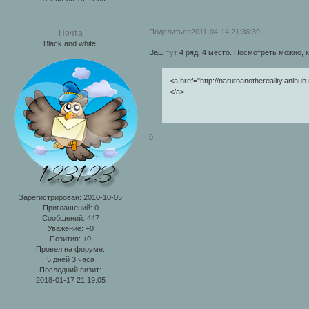
Поделиться
2011-04-14 21:36:39
Почта
Black and white;
Ваш
тут
4 ряд, 4 место. Посмотреть можно, к
<a href="http://narutoanothereality.anihu
</a>
0
Зарегистрирован
: 2010-10-05
Приглашений:
0
Сообщений:
447
Уважение:
+0
Позитив:
+0
Провел на форуме:
5 дней 3 часа
Последний визит:
2018-01-17 21:19:05