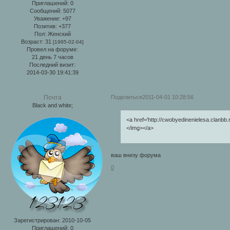
Приглашений:
0
Сообщений:
5077
Уважение:
+97
Позитив:
+377
Пол:
Женский
Возраст:
31
[1995-02-04]
Провел на форуме:
21 день 7 часов
Последний визит:
2014-03-30 19:41:39
Поделиться
2011-04-01 10:28:56
Почта
Black and white;
<a href='http://cwobyedinenielesa.clanbb.r
</img></a>
ваш внизу форума
0
Зарегистрирован
: 2010-10-05
Приглашений:
0