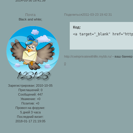
2014-03-30 19:41:39
Поделиться
2011-03-23 19:42:31
Почта
Black and white;
Код:
<a target="_blank" href="htt
http://cwinprivatewithlife.mybb.ru/
- ваш баннер 
0
Зарегистрирован
: 2010-10-05
Приглашений:
0
Сообщений:
447
Уважение:
+0
Позитив:
+0
Провел на форуме:
5 дней 3 часа
Последний визит:
2018-01-17 21:19:05