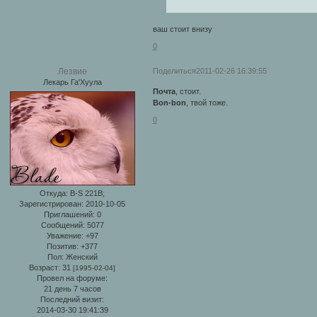
ваш стоит внизу
0
Поделиться
2011-02-26 16:39:55
Лезвие
Лекарь Га'Хуула
Почта
, стоит.
Bon-bon
, твой тоже.
0
Откуда:
B-S 221B;
Зарегистрирован
: 2010-10-05
Приглашений:
0
Сообщений:
5077
Уважение:
+97
Позитив:
+377
Пол:
Женский
Возраст:
31
[1995-02-04]
Провел на форуме:
21 день 7 часов
Последний визит:
2014-03-30 19:41:39