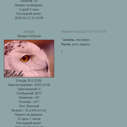
Позитив:
+0
Провел на форуме:
5 дней 3 часа
Последний визит:
2018-01-17 21:19:05
Поделиться
2011-03-17 13:34:57
Лезвие
Лекарь Га'Хуула
` кисель
, поставил.
Почта
, нету нашего.
0
Откуда:
B-S 221B;
Зарегистрирован
: 2010-10-05
Приглашений:
0
Сообщений:
5077
Уважение:
+97
Позитив:
+377
Пол:
Женский
Возраст:
31
[1995-02-04]
Провел на форуме:
21 день 7 часов
Последний визит: