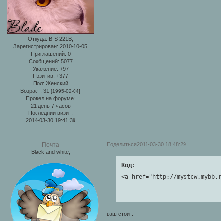
Откуда:
B-S 221B;
Зарегистрирован
: 2010-10-05
Приглашений:
0
Сообщений:
5077
Уважение:
+97
Позитив:
+377
Пол:
Женский
Возраст:
31
[1995-02-04]
Провел на форуме:
21 день 7 часов
Последний визит:
2014-03-30 19:41:39
Поделиться
2011-03-30 18:48:29
Почта
Black and white;
Код:
<a href="http://mystcw.mybb.
ваш стоит.