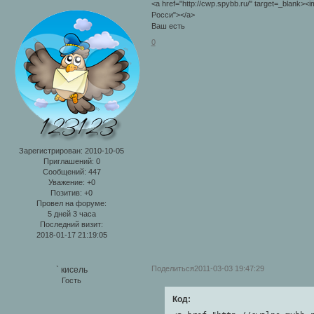
<a href="http://cwp.spybb.ru/" target=_blank><
Росси"></a>
Ваш есть
0
Зарегистрирован
: 2010-10-05
Приглашений:
0
Сообщений:
447
Уважение:
+0
Позитив:
+0
Провел на форуме:
5 дней 3 часа
Последний визит:
2018-01-17 21:19:05
Поделиться
2011-03-03 19:47:29
` кисель
Гость
Код: