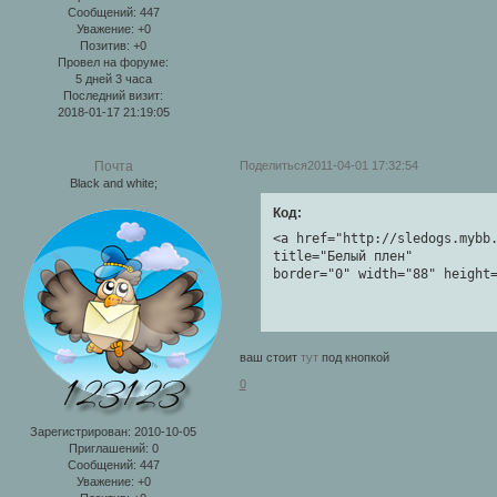
Сообщений:
447
Уважение:
+0
Позитив:
+0
Провел на форуме:
5 дней 3 часа
Последний визит:
2018-01-17 21:19:05
Поделиться
2011-04-01 17:32:54
Почта
Black and white;
Код:
<a href="http://sledogs.mybb.
title="Белый плен" 

border="0" width="88" height
ваш стоит
тут
под кнопкой
0
Зарегистрирован
: 2010-10-05
Приглашений:
0
Сообщений:
447
Уважение:
+0