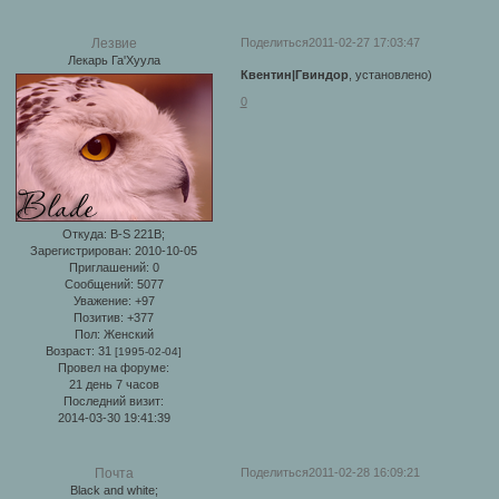
Поделиться
2011-02-27 17:03:47
Лезвие
Лекарь Га'Хуула
Квентин|Гвиндор
, установлено)
0
Откуда:
B-S 221B;
Зарегистрирован
: 2010-10-05
Приглашений:
0
Сообщений:
5077
Уважение:
+97
Позитив:
+377
Пол:
Женский
Возраст:
31
[1995-02-04]
Провел на форуме:
21 день 7 часов
Последний визит:
2014-03-30 19:41:39
Поделиться
2011-02-28 16:09:21
Почта
Black and white;