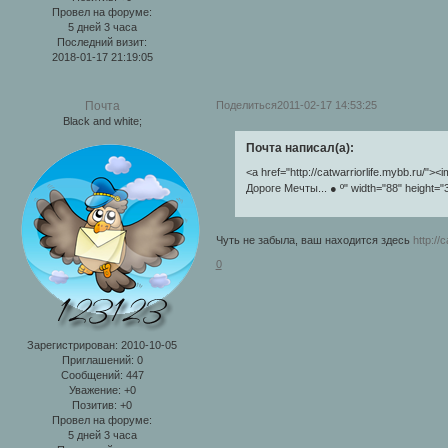
Провел на форуме:
5 дней 3 часа
Последний визит:
2018-01-17 21:19:05
Поделиться
2011-02-17 14:53:25
Почта
Black and white;
Почта написал(а):
<a href="http://catwarriorlife.mybb.ru/">
Дороге Мечты... ● º" width="88" height="
Чуть не забыла, ваш находится здесь
http://
0
Зарегистрирован
: 2010-10-05
Приглашений:
0
Сообщений:
447
Уважение:
+0
Позитив:
+0
Провел на форуме:
5 дней 3 часа