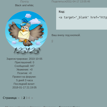
Поделиться
2011-04-17 13:05:46
Почта
Black and white;
Код:
<a target="_blank" href="htt
Ваш внизу под кнопкой.
0
Зарегистрирован
: 2010-10-05
Приглашений:
0
Сообщений:
447
Уважение:
+0
Позитив:
+0
Провел на форуме:
5 дней 3 часа
Последний визит:
2018-01-17 21:19:05
Страница:
«
1
2
3
4
»