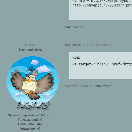
<a href="http://cwalps.mybb.r
http://savepic.ru/2102477.pn
ваш стоит
тут
0
Поделиться
2011-03-13 16:30:34
Почта
Black and white;
Код:
<a target="_blank" href="htt
http://cwmi.mybb.ru/
- ваш стоит.
0
Зарегистрирован
: 2010-10-05
Приглашений:
0
Сообщений:
447
Уважение:
+0