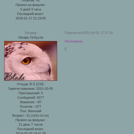
Позитив:
+0
Провел на форуме:
5 дней 3 часа
Последний визит:
2018-01-17 21:19:05
Поделиться
2011-04-01 17:37:20
Лезвие
Лекарь Га'Хуула
Поставила.
0
Откуда:
B-S 221B;
Зарегистрирован
: 2010-10-05
Приглашений:
0
Сообщений:
5077
Уважение:
+97
Позитив:
+377
Пол:
Женский
Возраст:
31
[1995-02-04]
Провел на форуме:
21 день 7 часов
Последний визит:
2014-03-30 19:41:39