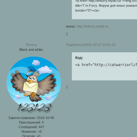
<a href="http://imfurry.mybb.ru/"><img sr
title="I`m Furry. Форум для юных романт
border="0"></a>
внизу:
http://imfurry.mybb.ru
0
Поделиться
2011-02-17 14:51:13
Почта
Black and white;
Код:
<a href="http://catwarriorli
0
Зарегистрирован
: 2010-10-05
Приглашений:
0
Сообщений:
447
Уважение:
+0
Позитив:
+0