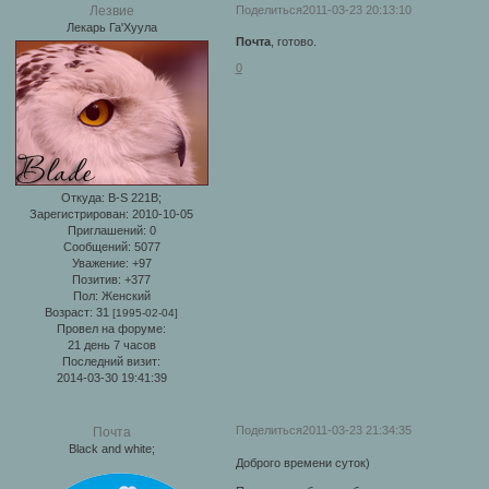
Поделиться
2011-03-23 20:13:10
Лезвие
Лекарь Га'Хуула
Почта
, готово.
0
Откуда:
B-S 221B;
Зарегистрирован
: 2010-10-05
Приглашений:
0
Сообщений:
5077
Уважение:
+97
Позитив:
+377
Пол:
Женский
Возраст:
31
[1995-02-04]
Провел на форуме:
21 день 7 часов
Последний визит:
2014-03-30 19:41:39
Поделиться
2011-03-23 21:34:35
Почта
Black and white;
Доброго времени суток)