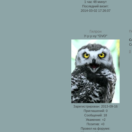
1 час 48 минут
Последний визит:
2014-03-02 17:26:07
П
Гилрон
У-у-у-ху "ОVО"
С
С
0
Зарегистрирован
: 2013-09-16
Приглашений:
0
Сообщений:
18
Уважение:
+2
Позитив:
+0
Провел на форуме: