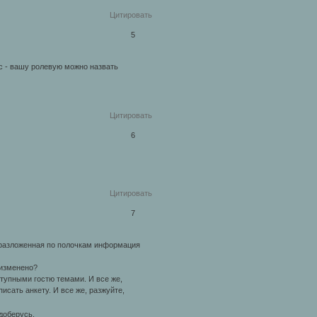
Цитировать
5
с - вашу ролевую можно назвать
Цитировать
6
Цитировать
7
, разложенная по полочкам информация
 изменено?
ступными гостю темами. И все же,
исать анкету. И все же, разжуйте,
доберусь.