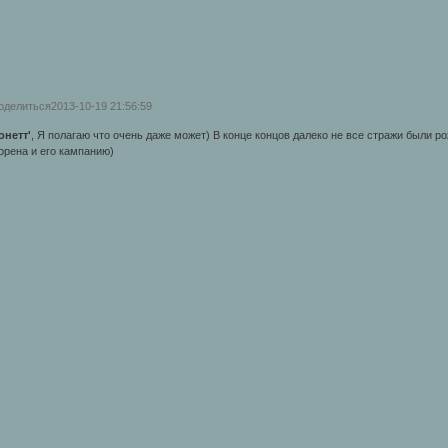
оделиться
2013-10-19 21:56:59
онетт'
, Я полагаю что очень даже может) В конце концов далеко не все стражи были р
орена и его кампанию)