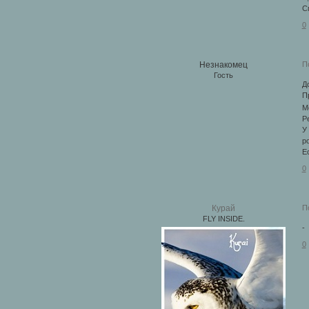
С
0
П
Незнакомец
Гость
Д
П
М
Р
У
р
Е
0
П
Курай
FLY INSIDE.
-
0