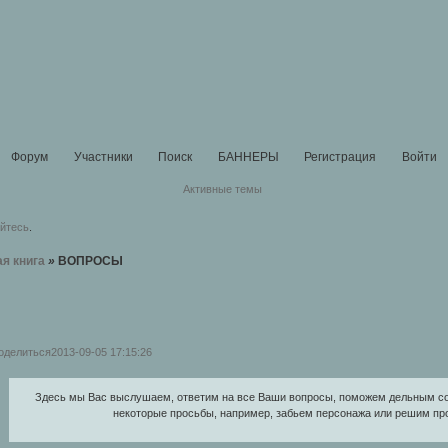
Форум
Участники
Поиск
БАННЕРЫ
Регистрация
Войти
Активные темы
уйтесь
.
ая книга
»
ВОПРОСЫ
оделиться
2013-09-05 17:15:26
Здесь мы Вас выслушаем, ответим на все Ваши вопросы, поможем дельным с
некоторые просьбы, например, забьем персонажа или решим пр