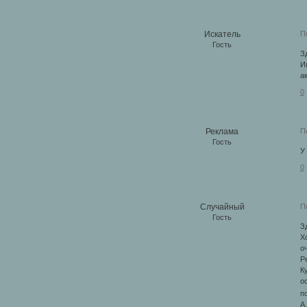
П
Искатель
Гость
З
И
а
0
П
Реклама
Гость
У
0
П
Случайный
Гость
З
Х
о
Р
К
о
п
А