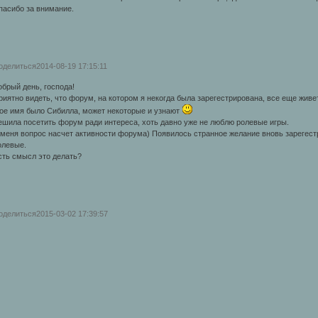
пасибо за внимание.
оделиться
2014-08-19 17:15:11
обрый день, господа!
риятно видеть, что форум, на котором я некогда была зарегестрирована, все еще живе
ое имя было Сибилла, может некоторые и узнают
ешила посетить форум ради интереса, хоть давно уже не люблю ролевые игры.
 меня вопрос насчет активности форума) Появилось странное желание вновь зарегестр
олевые.
сть смысл это делать?
оделиться
2015-03-02 17:39:57