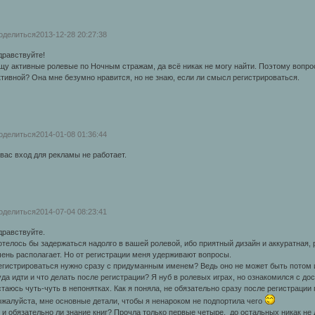
оделиться
2013-12-28 20:27:38
дравствуйте!
щу активные ролевые по Ночным стражам, да всё никак не могу найти. Поэтому вопро
ктивной? Она мне безумно нравится, но не знаю, если ли смысл регистрироваться.
оделиться
2014-01-08 01:36:44
 вас вход для рекламы не работает.
оделиться
2014-07-04 08:23:41
дравствуйте.
отелось бы задержаться надолго в вашей ролевой, ибо приятный дизайн и аккуратная
чень располагает. Но от регистрации меня удерживают вопросы.
егистрироваться нужно сразу с придуманным именем? Ведь оно не может быть потом
уда идти и что делать после регистрации? Я нуб в ролевых играх, но ознакомился с до
стаюсь чуть-чуть в непонятках. Как я поняла, не обязательно сразу после регистрации п
ожалуйста, мне основные детали, чтобы я ненароком не подпортила чего
, и обязательно ли знание книг? Прочла только первые четыре, до остальных никак не 