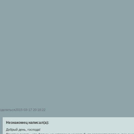
оделиться
2015-03-17 20:18:22
Незнакомец написал(а):
Добрый день, господа!