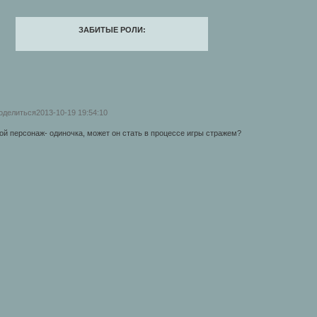
ЗАБИТЫЕ РОЛИ:
оделиться
2013-10-19 19:54:10
ой персонаж- одиночка, может он стать в процессе игры стражем?