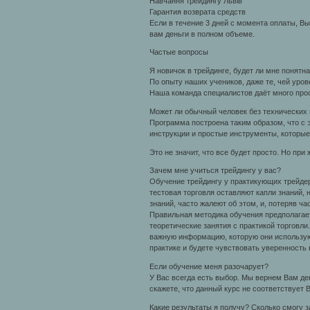
Навчання трейдингу Львів
Гарантия возврата средств
Если в течение 3 дней с момента оплаты, Вы
вам деньги в полном объеме.
Частые вопросы
Я новичок в трейдинге, будет ли мне понят
По опыту наших учеников, даже те, чей уро
Наша команда специалистов даёт много прос
Может ли обычный человек без технических 
Программа построена таким образом, что с 
инструкции и простые инструменты, которые
Это не значит, что все будет просто. Но при
Зачем мне учиться трейдингу у вас?
Обучение трейдингу у практикующих трейдер
тестовая торговля оставляют капли знаний, 
знаний, часто жалеют об этом, и, потеряв ча
Правильная методика обучения предполагает
теоретические занятия с практикой торговли
важную информацию, которую они используют
практике и будете чувствовать уверенность 
Если обучение меня разочарует?
У Вас всегда есть выбор. Мы вернем Вам де
скажете, что данный курс не соответствует
Какие результаты я получу? Сколько смогу 