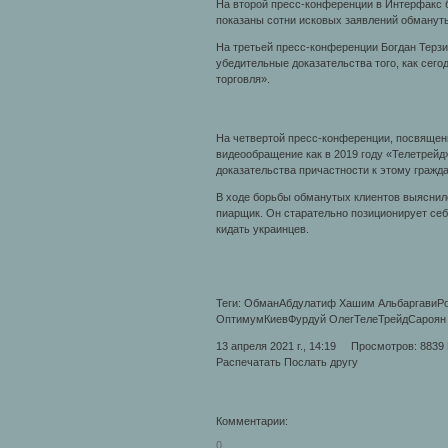
На второй пресс-конференции в Интерфакс 
показаны сотни исковых заявлений обмануты
На третьей пресс-конференции Богдан Терз
убедительные доказательства того, как сег
торговля».
На четвертой пресс-конференции, посвящен
видеообращение как в 2019 году «Телетрейд
доказательства причастности к этому гражд
В ходе борьбы обманутых клиентов выяснил
пиарщик. Он старательно позиционирует себя
кидать украинцев.
Теги: ОбманАбдулатиф Хашим АльбаргавиРо
ОптимумКиевФурдуй ОлегТелеТрейдСароян 
13 апреля 2021 г., 14:19 Просмотров: 8839
Распечатать Послать другу
Комментарии:
0