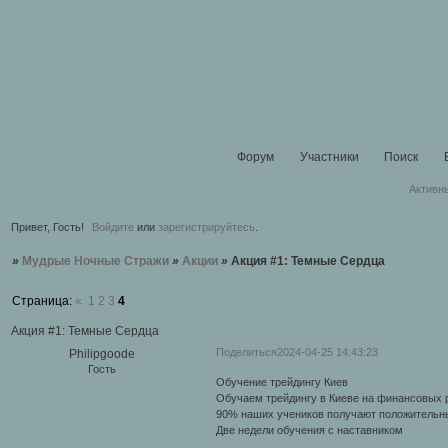
Форум
Участники
Поиск
Активн
Привет, Гость!
Войдите
или
зарегистрируйтесь
.
»
Мудрые Ночные Стражи
»
Акции
»
Акция #1: Темные Сердца
Страница:
«
1
2
3
4
Акция #1: Темные Сердца
Поделиться
2024-04-25 14:43:23
Philipgoode
Гость
Обучение трейдингу Киев
Обучаем трейдингу в Киеве на финансовых 
90% наших учеников получают положительный
Две недели обучения с наставником