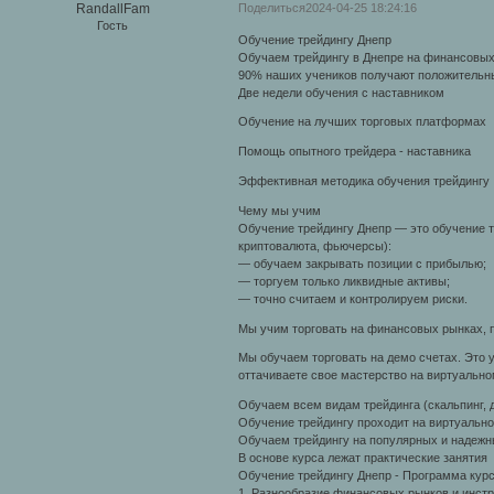
Поделиться
2024-04-25 18:24:16
RandallFam
Гость
Обучение трейдингу Днепр
Обучаем трейдингу в Днепре на финансовых
90% наших учеников получают положительный
Две недели обучения с наставником
Обучение на лучших торговых платформах
Помощь опытного трейдера - наставника
Эффективная методика обучения трейдингу
Чему мы учим
Обучение трейдингу Днепр — это обучение т
криптовалюта, фьючерсы):
— обучаем закрывать позиции с прибылью;
— торгуем только ликвидные активы;
— точно считаем и контролируем риски.
Мы учим торговать на финансовых рынках, п
Мы обучаем торговать на демо счетах. Это у
оттачиваете свое мастерство на виртуально
Обучаем всем видам трейдинга (скальпинг, д
Обучение трейдингу проходит на виртуально
Обучаем трейдингу на популярных и надежн
В основе курса лежат практические занятия
Обучение трейдингу Днепр - Программа кур
1. Разнообразие финансовых рынков и инстру