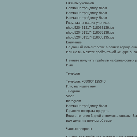
Отзывы учеников
Навчання трейдингу Львів
Навчання трейдингу Львів
Навчання трейдингу Львів
Результаты наших учеников
photo5204313174118083139.jpg
photo5204313174118083138.jpg
photo5204313174118083135.jpg
Внимание
На данный момент офис в вашем городе еще 
Или же вы можете пройти такой же курс он
Начните получать прибыль на финансовых 
Имя
Телефон
Телефон: +380934125348
Или, напишите нам:
Telegram
Viber
Instagram
Навчання трейдингу Львів
Гарантия возврата средств
Если в течение 3 дней с момента оплаты, Вы
вам деньги в полном объеме.
Частые вопросы
Я новичок в трейдинге, будет ли мне понят