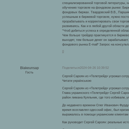
специализированной торговой литературы, н
обучению торговле на фондовом рынке: Бирж
фондовых биржах. Твардовский В.В., Паршик
успешным в биржевой торговле, нужно посто
прорабатывать и корректировать свои торгов
развиваясь. Как и в любой другой области де
“Чтоб добиться успеха в определенной облас
Чем больше трейдер практикуется в биржево
выходят, тем больше денег он зарабатывает
фондового рынка E-mail* Запрос на консуль
0
Поделиться
2024-04-26 10:39:52
Blakeunsap
Гость
Сергей Сароян из «Телетрейд» угрожал сотр
Читати українською
Сергей Сароян из «Телетрейд» угрожал сотр
Глава украинского «Телетрейд» Сергей Саро
район лимана Куяльник, где того избивали, у
До недавнего времени Олег Иванович Фурдуй
время возглавлял одесский офис, был кризи
выражалось в помощи украинским клиентам 
Как руководит Сергей Сароян: реальные ист