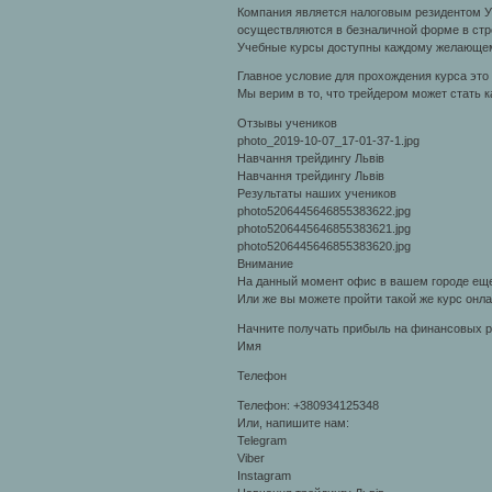
Компания является налоговым резидентом У
осуществляются в безналичной форме в стр
Учебные курсы доступны каждому желающе
Главное условие для прохождения курса это
Мы верим в то, что трейдером может стать 
Отзывы учеников
photo_2019-10-07_17-01-37-1.jpg
Навчання трейдингу Львів
Навчання трейдингу Львів
Результаты наших учеников
photo5206445646855383622.jpg
photo5206445646855383621.jpg
photo5206445646855383620.jpg
Внимание
На данный момент офис в вашем городе еще 
Или же вы можете пройти такой же курс он
Начните получать прибыль на финансовых 
Имя
Телефон
Телефон: +380934125348
Или, напишите нам:
Telegram
Viber
Instagram