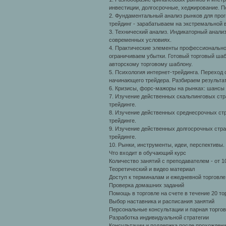
инвестиции, долгосрочные, хеджирование. П
2. Фундаментальный анализ рынков для про
трейдинг - зарабатываем на экстремальной 
3. Технический анализ. Индикаторный анализ
современных условиях.
4. Практические элементы профессиональног
ограничиваем убытки. Готовый торговый шаб
авторскому торговому шаблону.
5. Психология интернет-трейдинга. Переход
начинающего трейдера. Разбираем результат
6. Кризисы, форс-мажоры на рынках: шансы
7. Изучение действенных скальпинговых стр
трейдинге.
8. Изучение действенных среднесрочных стр
трейдинге.
9. Изучение действенных долгосрочных стра
трейдинге.
10. Рынки, инструменты, идеи, перспективы.
Что входит в обучающий курс
Количество занятий с преподавателем - от 1
Теоретический и видео материал
Доступ к терминалам и ежедневной торговле
Проверка домашних заданий
Помощь в торговле на счете в течение 20 то
Выбор наставника и расписания занятий
Персональные консультации и парная торгов
Разработка индивидуальной стратегии
Консультации и поддержка после прохожден