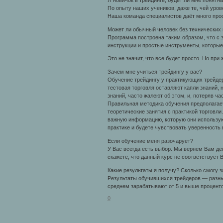
По опыту наших учеников, даже те, чей уро
Наша команда специалистов даёт много прос
Может ли обычный человек без технических 
Программа построена таким образом, что с 
инструкции и простые инструменты, которые
Это не значит, что все будет просто. Но при
Зачем мне учиться трейдингу у вас?
Обучение трейдингу у практикующих трейдер
тестовая торговля оставляют капли знаний, 
знаний, часто жалеют об этом, и, потеряв ча
Правильная методика обучения предполагает
теоретические занятия с практикой торговли
важную информацию, которую они используют
практике и будете чувствовать уверенность 
Если обучение меня разочарует?
У Вас всегда есть выбор. Мы вернем Вам де
скажете, что данный курс не соответствует
Какие результаты я получу? Сколько смогу 
Результаты обучившихся трейдеров — разны
среднем зарабатывают от 5 и выше проценто
0