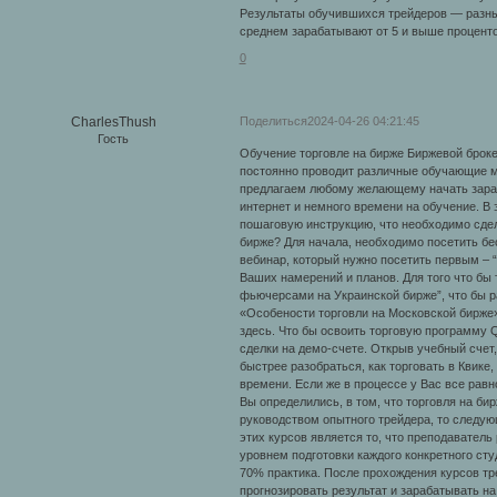
Результаты обучившихся трейдеров — разны
среднем зарабатывают от 5 и выше проценто
0
Поделиться
2024-04-26 04:21:45
CharlesThush
Гость
Обучение торговле на бирже Биржевой броке
постоянно проводит различные обучающие ме
предлагаем любому желающему начать зараба
интернет и немного времени на обучение. В
пошаговую инструкцию, что необходимо cдела
бирже? Для начала, необходимо посетить бе
вебинар, который нужно посетить первым – 
Ваших намерений и планов. Для того что бы
фьючерсами на Украинской бирже”, что бы р
«Особености торговли на Московской бирже
здесь. Что бы освоить торговую программу Q
сделки на демо-счете. Открыв учебный счет
быстрее разобраться, как торговать в Квике
времени. Если же в процессе у Вас все рав
Вы определились, в том, что торговля на би
руководством опытного трейдера, то следу
этих курсов является то, что преподаватель
уровнем подготовки каждого конкретного сту
70% практика. После прохождения курсов тр
прогнозировать результат и зарабатывать на