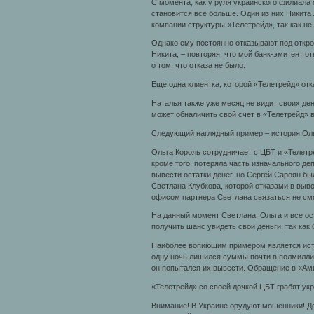
С момента, как у руля украинского филиала 
становится все больше. Один из них Никита
компании структуры «Телетрейд», так как не
Однако ему постоянно отказывают под откро
Никита, – повторяя, что мой банк-эмитент о
о том, что отказа не было.
Еще одна клиентка, которой «Телетрейд» от
Наталья также уже месяц не видит своих ден
может обналичить свой счет в «Телетрейд» 
Следующий наглядный пример – история Оль
Ольга Король сотрудничает с ЦБТ и «Телетре
кроме того, потеряла часть изначального де
вывести остатки денег, но Сергей Сароян бы
Светлана Клубкова, которой отказами в выв
офисом партнера Светлана связаться не смо
На данный момент Светлана, Ольга и все о
получить шанс увидеть свои деньги, так как
Наиболее вопиющим примером является исто
одну ночь лишился суммы почти в полмиллион
он попытался их вывести. Обращение в «Амил
«Телетрейд» со своей дочкой ЦБТ грабят ук
Внимание! В Украине орудуют мошенники! Д