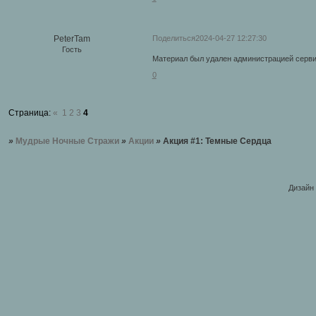
Поделиться
2024-04-27 12:27:30
PeterTam
Гость
Материал был удален администрацией серви
0
Страница:
«
1
2
3
4
»
Мудрые Ночные Стражи
»
Акции
»
Акция #1: Темные Сердца
Дизайн 