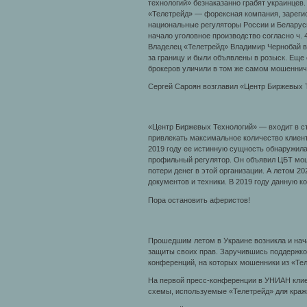
технологий» безнаказанно грабят украинцев.
«Телетрейд» — форексная компания, зарегис
национальные регуляторы России и Беларуси
начало уголовное производство согласно ч. 
Владелец «Телетрейд» Владимир Чернобай 
за границу и были объявлены в розыск. Еще 
брокеров уличили в том же самом мошеннич
Сергей Сароян возглавил «Центр Биржевых 
«Центр Биржевых Технологий» — входит в ст
привлекать максимальное количество клиент
2019 году ее истинную сущность обнаружил
профильный регулятор. Он объявил ЦБТ мош
потери денег в этой организации. А летом 
документов и техники. В 2019 году данную к
Пора остановить аферистов!
Прошедшим летом в Украине возникла и нача
защиты своих прав. Заручившись поддержкой
конференций, на которых мошенники из «Тел
На первой пресс-конференции в УНИАН клие
схемы, используемые «Телетрейд» для кражи