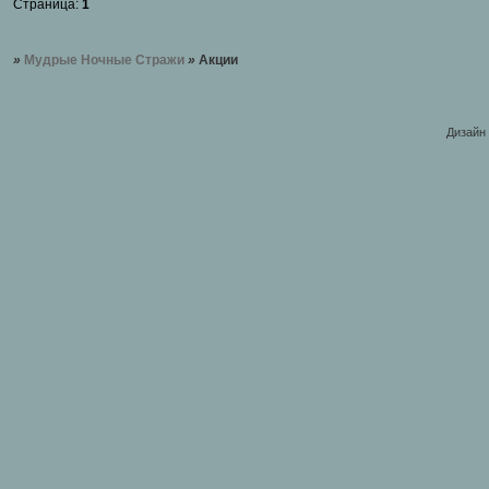
Страница:
1
»
Мудрые Ночные Стражи
»
Акции
Дизайн 