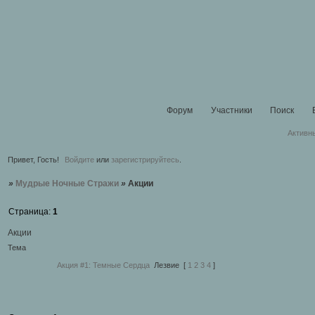
Форум
Участники
Поиск
Активн
Привет, Гость!
Войдите
или
зарегистрируйтесь
.
»
Мудрые Ночные Стражи
»
Акции
Страница:
1
Акции
Тема
Акция #1: Темные Сердца
Лезвие
[
1
2
3
4
]