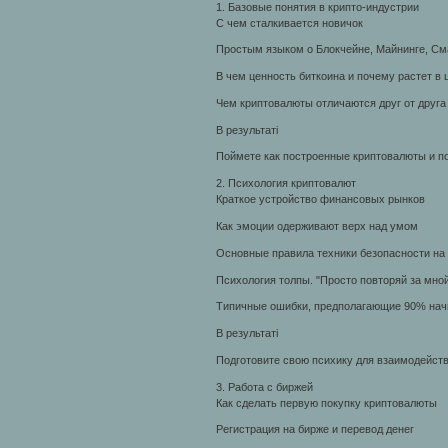
1. Базовые понятия в крипто-индустрии
С чем сталкивается новичок
Простым языком о Блокчейне, Майнинге, Сма
В чем ценность биткоина и почему растет в 
Чем криптовалюты отличаются друг от друга
В результаті
Поймете как построенные криптовалюты и по
2. Психология криптовалют
Краткое устройство финансовых рынков
Как эмоции одерживают верх над умом
Основные правила техники безопасности на
Психология толпы. "Просто повторяй за мно
Типичные ошибки, предполагающие 90% на
В результаті
Подготовите свою психику для взаимодейств
3. Работа с биржей
Как сделать первую покупку криптовалюты
Регистрация на бирже и перевод денег