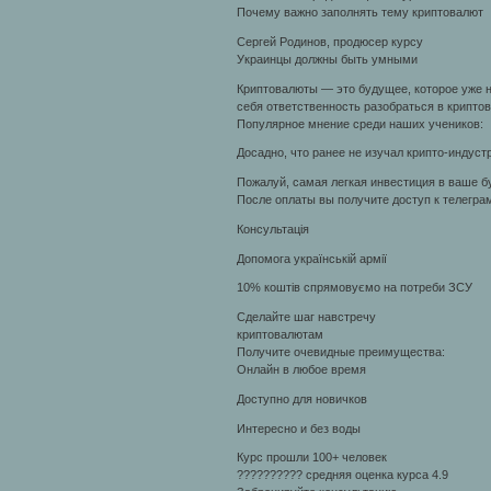
Почему важно заполнять тему криптовалют
Сергей Родинов, продюсер курсу
Украинцы должны быть умными
Криптовалюты — это будущее, которое уже н
себя ответственность разобраться в крипто
Популярное мнение среди наших учеников:
Досадно, что ранее не изучал крипто-индуст
Пожалуй, самая легкая инвестиция в ваше 
После оплаты вы получите доступ к телеграм
Консультація
Допомога українській армії
10% коштів спрямовуємо на потреби ЗСУ
Сделайте шаг навстречу
криптовалютам
Получите очевидные преимущества:
Онлайн в любое время
Доступно для новичков
Интересно и без воды
Курс прошли 100+ человек
?????????? средняя оценка курса 4.9