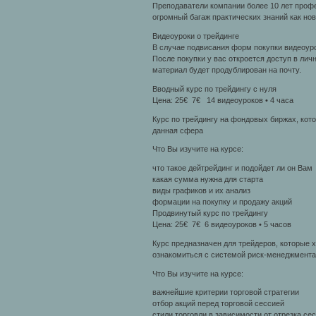
Преподаватели компании более 10 лет проф
огромный багаж практических знаний как но
Видеоуроки о трейдинге
В случае подвисания форм покупки видеоуро
После покупки у вас откроется доступ в лич
материал будет продублирован на почту.
Вводный курс по трейдингу с нуля
Цена: 25€ 7€ 14 видеоуроков • 4 часа
Курс по трейдингу на фондовых биржах, кото
данная сфера
Что Вы изучите на курсе:
что такое дейтрейдинг и подойдет ли он Вам
какая сумма нужна для старта
виды графиков и их анализ
формации на покупку и продажу акций
Продвинутый курс по трейдингу
Цена: 25€ 7€ 6 видеоуроков • 5 часов
Курс предназначен для трейдеров, которые х
ознакомиться с системой риск-менеджмента 
Что Вы изучите на курсе:
важнейшие критерии торговой стратегии
отбор акций перед торговой сессией
стили торговли в зависимости от отрезка се