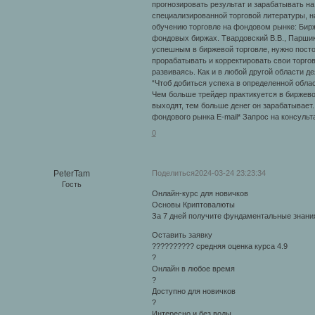
прогнозировать результат и зарабатывать на
специализированной торговой литературы, н
обучению торговле на фондовом рынке: Бирж
фондовых биржах. Твардовский В.В., Паршик
успешным в биржевой торговле, нужно посто
прорабатывать и корректировать свои торгов
развиваясь. Как и в любой другой области де
“Чтоб добиться успеха в определенной облас
Чем больше трейдер практикуется в биржево
выходят, тем больше денег он зарабатывает
фондового рынка E-mail* Запрос на консуль
0
Поделиться
2024-03-24 23:23:34
PeterTam
Гость
Онлайн-курс для новичков
Основы Криптовалюты
За 7 дней получите фундаментальные знания
Оставить заявку
?????????? средняя оценка курса 4.9
?
Онлайн в любое время
?
Доступно для новичков
?
Интересно и без воды