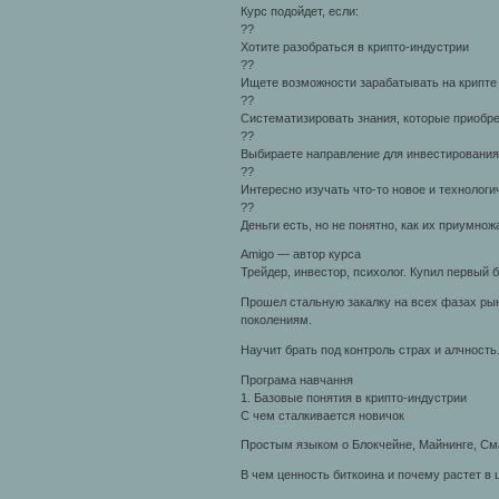
Курс подойдет, если:
??
Хотите разобраться в крипто-индустрии
??
Ищете возможности зарабатывать на крипте
??
Систематизировать знания, которые приобр
??
Выбираете направление для инвестирования
??
Интересно изучать что-то новое и технологи
??
Деньги есть, но не понятно, как их приумнож
Amigo — автор курса
Трейдер, инвестор, психолог. Купил первый б
Прошел стальную закалку на всех фазах ры
поколениям.
Научит брать под контроль страх и алчность
Програма навчання
1. Базовые понятия в крипто-индустрии
С чем сталкивается новичок
Простым языком о Блокчейне, Майнинге, Сма
В чем ценность биткоина и почему растет в 