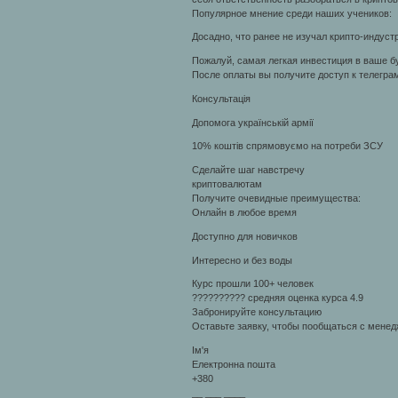
Популярное мнение среди наших учеников:
Досадно, что ранее не изучал крипто-индуст
Пожалуй, самая легкая инвестиция в ваше 
После оплаты вы получите доступ к телеграм
Консультація
Допомога українській армії
10% коштів спрямовуємо на потреби ЗСУ
Сделайте шаг навстречу
криптовалютам
Получите очевидные преимущества:
Онлайн в любое время
Доступно для новичков
Интересно и без воды
Курс прошли 100+ человек
?????????? средняя оценка курса 4.9
Забронируйте консультацию
Оставьте заявку, чтобы пообщаться с менед
Ім'я
Електронна пошта
+380
__ ___ ____