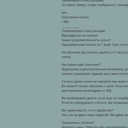
Забронируйте консультацию
Оставьте заявку, чтобы пообщаться с менед
Ім'я
Електронна пошта
+380
__ ___ ____
Забронировать консультацию
Відповідаємо на питання
Какая продолжительность курса?
Программа рассчитана на 7 дней. Курс состо
На обучение достаточно уделять 1-2 часа в
темпе.
Как происходит обучение?
Видеоуроки и дополнительные материалы дос
знания и домашние задания для самостоятел
Сколько денег нужно на торговлю или инвест
Вы можете начать обучение с нуля. Получит
криптовалюты необходимо от 50$.
Вы возвращаете деньги, если курс не подойд
Если вы передумаете учиться, мы возвращае
Вы гарантируете, что я заработаю?
Нет, мы не даем таких гарантий. Мы даем зн
Залишились питання?
Напишіть нам у Telegram або зателефонуйте 