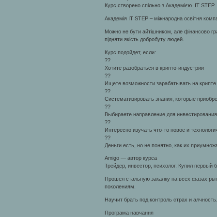
Курс створено спільно з Академією IT STEP
Академія IT STEP – міжнародна освітня компан
Можно не бути айтiшником, але фінансово гр
підняти якість добробуту людей.
Курс подойдет, если:
??
Хотите разобраться в крипто-индустрии
??
Ищете возможности зарабатывать на крипте
??
Систематизировать знания, которые приобр
??
Выбираете направление для инвестирования
??
Интересно изучать что-то новое и технологи
??
Деньги есть, но не понятно, как их приумнож
Amigo — автор курса
Трейдер, инвестор, психолог. Купил первый б
Прошел стальную закалку на всех фазах ры
поколениям.
Научит брать под контроль страх и алчность
Програма навчання