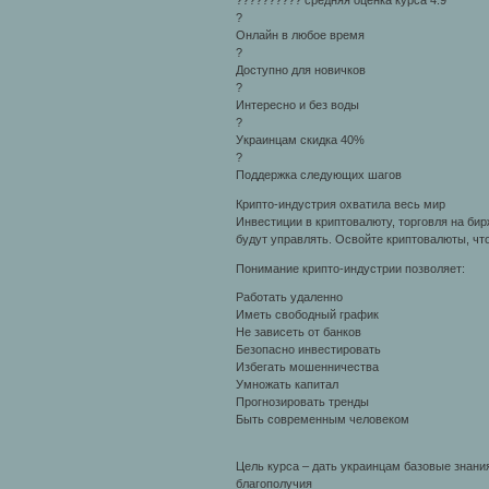
?????????? средняя оценка курса 4.9
?
Онлайн в любое время
?
Доступно для новичков
?
Интересно и без воды
?
Украинцам скидка 40%
?
Поддержка следующих шагов
Крипто-индустрия охватила весь мир
Инвестиции в криптовалюту, торговля на би
будут управлять. Освойте криптовалюты, что
Понимание крипто-индустрии позволяет:
Работать удаленно
Иметь свободный график
Не зависеть от банков
Безопасно инвестировать
Избегать мошенничества
Умножать капитал
Прогнозировать тренды
Быть современным человеком
Цель курса – дать украинцам базовые знани
благополучия