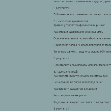
Чем криптовалюты отличаются друг от друга
В результаті
Поймете как построенные криптовалюты и по
2. Психология криптовалют
Краткое устройство финансовых рынков
Как эмоции одерживают верх над умом
Основные правила техники безопасности на
Психология толпы. "Просто повторяй за мно
Типичные ошибки, предполагающие 90% на
В результаті
Подготовите свою психику для взаимодейств
3. Работа с биржей
Как сделать первую покупку криптовалюты
Регистрация на бирже и перевод денег
Как вывести заработанные деньги
Как контролировать риски
Когда лучше входить на рынок, а когда стои
В результаті