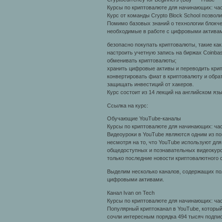
Курсы по криптовалюте для начинающих: час
Курс от команды Crypto Block School позволи
Помимо базовых знаний о технологии блокче
необходимые в работе с цифровыми активам
безопасно покупать криптовалюты, такие как Bi
настроить учетную запись на биржах Coinbas
обменивать криптовалюты;
хранить цифровые активы и переводить кри
конвертировать фиат в криптовалюту и обрат
защищать инвестиций от хакеров.
Курс состоит из 14 лекций на английском яз
Ссылка на курс:
Обучающие YouTube-каналы
Курсы по криптовалюте для начинающих: час
Видеоуроки в YouTube являются одним из п
несмотря на то, что YouTube используют дл
общедоступных и познавательных видеокурс
только последние новости криптовалютного 
Выделим несколько каналов, содержащих по
цифровыми активами.
Канал Ivan on Tech
Курсы по криптовалюте для начинающих: час
Популярный криптоканал в YouTube, который
сочли интересным порядка 494 тысяч подпи