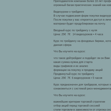
Преподаватели компании более 10 лет проф
огромный багаж практических знаний как но
Видеоуроки о трейдинге
В случае подвисания форм покупки видеоуро
После покупки у вас откроется доступ в лич
материал будет продублирован на почту.
Вводный курс по трейдингу с нуля
Цена: 25€ 7€ 14 видеоуроков • 4 часа
Курс по трейдингу на фондовых биржах, кото
данная сфера
Что Вы изучите на курсе:
что такое дейтрейдинг и подойдет ли он Вам
какая сумма нужна для старта
виды графиков и их анализ
формации на покупку и продажу акций
Продвинутый курс по трейдингу
Цена: 25€ 7€ 6 видеоуроков • 5 часов
Курс предназначен для трейдеров, которые х
ознакомиться с системой риск-менеджмента 
Что Вы изучите на курсе:
важнейшие критерии торговой стратегии
отбор акций перед торговой сессией
стили торговли в зависимости от отрезка се