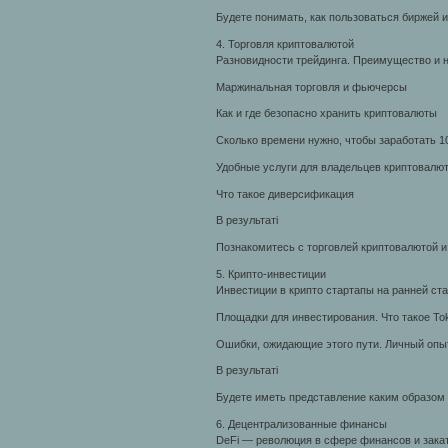
Будете понимать, как пользоваться биржей 
4. Торговля криптовалютой
Разновидности трейдинга. Преимущество и н
Маржинальная торговля и фьючерсы
Как и где безопасно хранить криптовалюты
Сколько времени нужно, чтобы заработать 
Удобные услуги для владельцев криптовалю
Что такое диверсификация
В результаті
Познакомитесь с торговлей криптовалютой и
5. Крипто-инвестиции
Инвестиции в крипто стартапы на ранней ст
Площадки для инвестирования. Что такое Tok
Ошибки, ожидающие этого пути. Личный оп
В результаті
Будете иметь представление каким образом 
6. Децентрализованные финансы
DeFi — революция в сфере финансов и зака