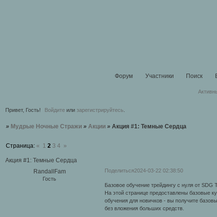
Форум
Участники
Поиск
Активн
Привет, Гость!
Войдите
или
зарегистрируйтесь
.
»
Мудрые Ночные Стражи
»
Акции
»
Акция #1: Темные Сердца
Страница:
«
1
2
3
4
»
Акция #1: Темные Сердца
Поделиться
2024-03-22 02:38:50
RandallFam
Гость
Базовое обучение трейдингу с нуля от SDG 
На этой странице предоставлены базовые к
обучения для новичков - вы получите базовы
без вложения больших средств.