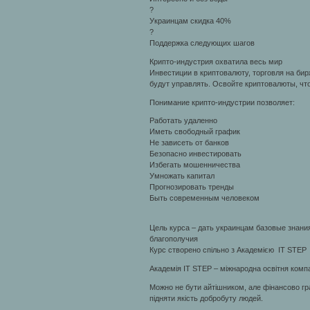
?
Украинцам скидка 40%
?
Поддержка следующих шагов
Крипто-индустрия охватила весь мир
Инвестиции в криптовалюту, торговля на би
будут управлять. Освойте криптовалюты, что
Понимание крипто-индустрии позволяет:
Работать удаленно
Иметь свободный график
Не зависеть от банков
Безопасно инвестировать
Избегать мошенничества
Умножать капитал
Прогнозировать тренды
Быть современным человеком
Цель курса – дать украинцам базовые знани
благополучия
Курс створено спільно з Академією IT STEP
Академія IT STEP – міжнародна освітня компан
Можно не бути айтiшником, але фінансово гр
підняти якість добробуту людей.