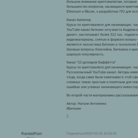
большое внимание криптовалютам, которые 
большинство вопросов, касающихся криптова
Ethereum и Bitcoin, о разработках ПО для и
Канал Aantonop
Курсы по криптовалюте для начинающих: час
YouTube-канал биткоин-энтузиаста Андреаса
денег», насчитывает более 312 тыс. подписч
видеоматериалы, снятые в формате вопрос-о
являются экосистема Биткоин и технология бл
базовые вопросы блокчейна, Биткоина и кри
широкую популярность.
Канал “10 долларов Баффетта”
Курсы по криптовалюте для начинающих: час
Русскоязычный YouTube-канал. Авторы инвес
тогда, когда сами были новичками в этой сф
сложных темах простым и понятным для нов
ошибках или уловках начинающего инвестор
Во второй части материаламы рассказываем 
Автор: Натали Антоненко
#Биткоин
0
Поделиться
2024-03-25 10:56:45
RandallFam