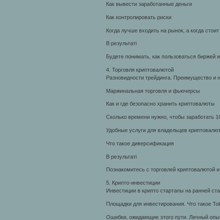
Как вывести заработанные деньги
Как контролировать риски
Когда лучше входить на рынок, а когда стои
В результаті
Будете понимать, как пользоваться биржей 
4. Торговля криптовалютой
Разновидности трейдинга. Преимущество и н
Маржинальная торговля и фьючерсы
Как и где безопасно хранить криптовалюты
Сколько времени нужно, чтобы заработать 
Удобные услуги для владельцев криптовалю
Что такое диверсификация
В результаті
Познакомитесь с торговлей криптовалютой и
5. Крипто-инвестиции
Инвестиции в крипто стартапы на ранней ст
Площадки для инвестирования. Что такое Tok
Ошибки, ожидающие этого пути. Личный оп