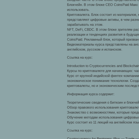
Блокчейн. В этом блоке CEO CoinsPaid Макс 
использовать.
Криптовалюта. Блок состоит из материалов
представляют цифровые активы, в чем разни
зарабатывать на этом.
NFT, DeFi, CBDC. В этом блоке зрителям ра
реализации и тенденциях развития в будуще
CoinsPaid. Рекламный блок, который призван
Видеоматериалы курса представлены на англ
английском, русском и испанском.
Ссылка на курс:
Introduction to Cryptocurrencies and Blockchain
Курсы по криптовалюте для начинающих: час
Курс от крупной индийской финтех-компании 
экономическое понимание технологии. Созда
криптовалюты, но и экономическим последс
Информация курса содержит:
Теоретические сведения о Биткоин и блокчей
Обзор правового использования криптовалют
Знакомство с возможностями, которые пред
Обучение методам использования цифровых 
Курс состоит из 11 лекций на английском яз
Ссылка на курс:
Cryptocurrency for Beginners (Buy — Trade — 