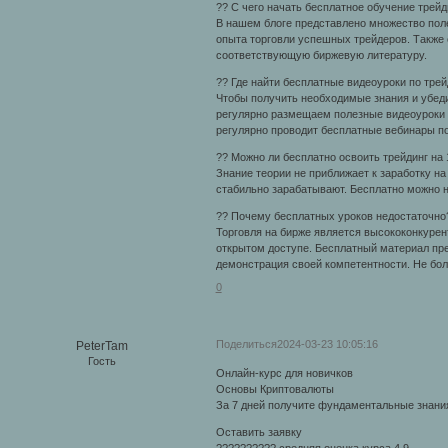
?? С чего начать бесплатное обучение трейд
В нашем блоге представлено множество пол
опыта торговли успешных трейдеров. Также 
соответствующую биржевую литературу.
?? Где найти бесплатные видеоуроки по трей
Чтобы получить необходимые знания и убеди
регулярно размещаем полезные видеоуроки по
регулярно проводит бесплатные вебинары по
?? Можно ли бесплатно освоить трейдинг на
Знание теории не приближает к заработку н
стабильно зарабатывают. Бесплатно можно на
?? Почему бесплатных уроков недостаточно
Торговля на бирже является высококонкурен
открытом доступе. Бесплатный материал пре
демонстрация своей компетентности. Не бол
0
Поделиться
2024-03-23 10:05:16
PeterTam
Гость
Онлайн-курс для новичков
Основы Криптовалюты
За 7 дней получите фундаментальные знания
Оставить заявку