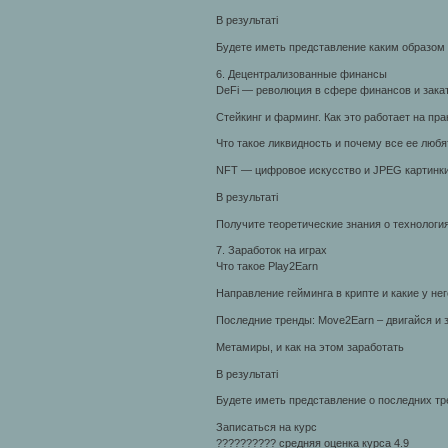
В результаті
Будете иметь представление каким образом 
6. Децентрализованные финансы
DeFi — революция в сфере финансов и зака
Стейкинг и фарминг. Как это работает на пра
Что такое ликвидность и почему все ее любя
NFT — цифровое искусство и JPEG картинки
В результаті
Получите теоретические знания о технологи
7. Заработок на играх
Что такое Play2Earn
Направление гейминга в крипте и какие у не
Последние тренды: Move2Earn – двигайся и 
Метамиры, и как на этом заработать
В результаті
Будете иметь представление о последних тр
Записаться на курс
?????????? средняя оценка курса 4.9