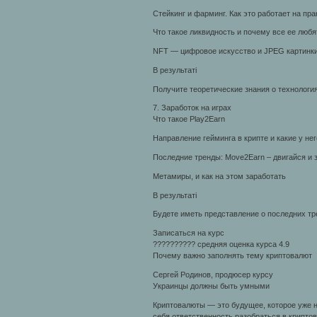
Стейкинг и фарминг. Как это работает на пра
Что такое ликвидность и почему все ее любя
NFT — цифровое искусство и JPEG картинки
В результаті
Получите теоретические знания о технологи
7. Заработок на играх
Что такое Play2Earn
Направление гейминга в крипте и какие у не
Последние тренды: Move2Earn – двигайся и 
Метамиры, и как на этом заработать
В результаті
Будете иметь представление о последних тр
Записаться на курс
?????????? средняя оценка курса 4.9
Почему важно заполнять тему криптовалют
Сергей Родинов, продюсер курсу
Украинцы должны быть умными
Криптовалюты — это будущее, которое уже н
себя ответственность разобраться в крипто