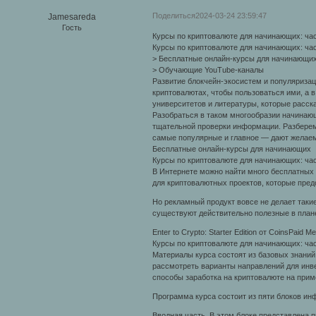
Поделиться
2024-03-24 23:59:47
Jamesareda
Гость
Курсы по криптовалюте для начинающих: час
Курсы по криптовалюте для начинающих: час
> Бесплатные онлайн-курсы для начинающи
> Обучающие YouTube-каналы
Развитие блокчейн-экосистем и популяриза
криптовалютах, чтобы пользоваться ими, а 
университетов и литературы, которые расск
Разобраться в таком многообразии начинающ
тщательной проверки информации. Разберем
самые популярные и главное — дают желаем
Бесплатные онлайн-курсы для начинающих
Курсы по криптовалюте для начинающих: час
В Интернете можно найти много бесплатных
для криптовалютных проектов, которые пре
Но рекламный продукт вовсе не делает так
существуют действительно полезные в плане
Enter to Crypto: Starter Edition от CoinsPaid Me
Курсы по криптовалюте для начинающих: час
Материалы курса состоят из базовых знаний
рассмотреть варианты направлений для инв
способы заработка на криптовалюте на прим
Программа курса состоит из пяти блоков ин
Вводная часть. В этом блоке представлена 