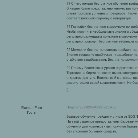
?? С чего начать бесплатное обучение трейд
В нашем блоге представлено множество пол
опыта торговли успешных трейдеров. Также 
соответствующую биржевую литературу.
?? Где найти бесплатные видеоуроки по трей
Чтобы получить необходимые знания и убеди
регулярно размещаем полезные видеоуроки по
регулярно проводит бесплатные вебинары по
?? Можно ли бесплатно освоить трейдинг на
Знание теории не приближает к заработку н
стабильно зарабатывают. Бесплатно можно на
?? Почему бесплатных уроков недостаточно
Торговля на бирже является высококонкурен
открытом доступе. Бесплатный материал пре
демонстрация своей компетентности. Не бол
0
Поделиться
2024-03-22 22:14:55
RandallFam
Гость
Базовое обучение трейдингу с нуля от SDG 
На этой странице предоставлены базовые к
обучения для новичков - вы получите базовы
без вложения больших средств.