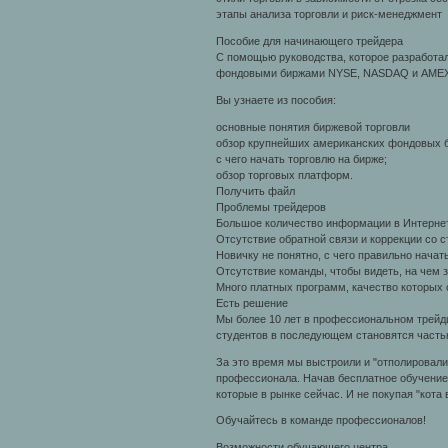
этапы анализа торговли и риск-менеджмент
Пособие для начинающего трейдера
С помощью руководства, которое разработа
фондовыми биржами NYSE, NASDAQ и AMEX, 
Вы узнаете из пособия:
основные понятия биржевой торговли
обзор крупнейших американских фондовых 
с чего начать торговлю на бирже;
обзор торговых платформ.
Получить файл
Проблемы трейдеров
Большое количество информации в Интернет
Отсутствие обратной связи и коррекции со 
Новичку не понятно, с чего правильно начат
Отсутствие команды, чтобы видеть, на чем
Много платных программ, качество которых 
Есть решение
Мы более 10 лет в профессиональном трейди
студентов в последующем становятся часть
За это время мы выстроили и "отполировали
профессионала. Начав бесплатное обучение 
которые в рынке сейчас. И не покупая "кота
Обучайтесь в команде профессионалов!
Возможности обучающего центра