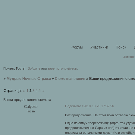
Форум
Участники
Поиск
Активн
Привет, Гость!
Войдите
или
зарегистрируйтесь
.
»
Мудрые Ночные Стражи
»
Сюжетная линия
»
Ваши предложения сюже
Страница:
«
1
2
3
4
5
»
Ваши предложения сюжета
Поделиться
2010-10-20 17:32:56
Calypso
Гость
Вот продолжение. На этом пока оставлю сюж
Одна из сипух "перебежчиц" (офф: так удачн
предположительно Сара из неё) изначально б
следила за остальными двумя (или одной), ч