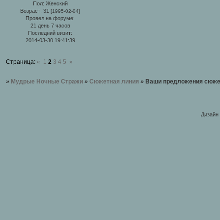
Пол:
Женский
Возраст:
31
[1995-02-04]
Провел на форуме:
21 день 7 часов
Последний визит:
2014-03-30 19:41:39
Страница:
«
1
2
3
4
5
»
»
Мудрые Ночные Стражи
»
Сюжетная линия
»
Ваши предложения сюже
Дизайн 