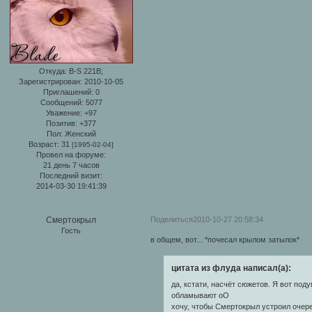
Откуда:
B-S 221B;
Зарегистрирован
: 2010-10-05
Приглашений:
0
Сообщений:
5077
Уважение:
+97
Позитив:
+377
Пол:
Женский
Возраст:
31
[1995-02-04]
Провел на форуме:
21 день 7 часов
Последний визит:
2014-03-30 19:41:39
Поделиться
2010-10-27 20:58:34
Смертокрыл
Гость
в общем, вот... *почесал крылом затылок*
цитата из флуда написал(а):
да, кстати, насчёт сюжетов. Я вот под
обламывают оО
хочу, чтобы Смертокрыл устроил очере