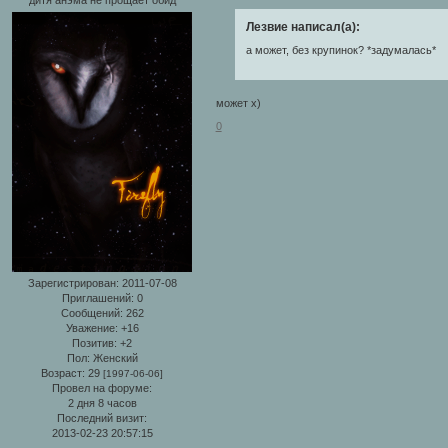
Лезвие написал(а):
а может, без крупинок? *задумалась*
может х)
0
Зарегистрирован
: 2011-07-08
Приглашений:
0
Сообщений:
262
Уважение:
+16
Позитив:
+2
Пол:
Женский
Возраст:
29
[1997-06-06]
Провел на форуме:
2 дня 8 часов
Последний визит:
2013-02-23 20:57:15