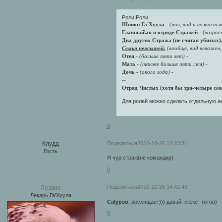
Роли|Роли
Шпион Га'Хуула -
(пол, вид и возраст 
Главный\ая в отряде Стражей -
(возрас
Два других Стража (не считая убитых),
Семья неясытей:
(вообще, вид неважен
Отец -
(больше пяти лет) -
Мать -
(также больше пяти лет) -
Дочь -
(около года) -
--
Отряд Чистых (хотя бы три-четыре сов
Для ролей можно сделать отдельную ак
0
Поделиться
2010-10-26 12:23:31
Клудд
Гость
Я чур страж(не командир).
0
Поделиться
2010-10-26 14:42:49
Лезвие
Лекарь Га'Хуула
Calypso
, восхищает))) давай, сюжет готов)
0