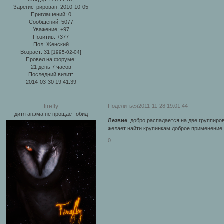
Зарегистрирован
: 2010-10-05
Приглашений:
0
Сообщений:
5077
Уважение:
+97
Позитив:
+377
Пол:
Женский
Возраст:
31
[1995-02-04]
Провел на форуме:
21 день 7 часов
Последний визит:
2014-03-30 19:41:39
Поделиться
2011-11-28 19:01:44
firefly
дитя анэма не прощает обид
Лезвие
, добро распадается на две группиров
желает найти крупинкам доброе применение.
0