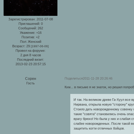
Зарегистрирован
: 2011-07-08
Приглашений:
0
Сообщений:
262
Уважение:
+16
Позитив:
+2
Пол:
Женский
Возраст:
29
[1997-06-06]
Провел на форуме:
2 дня 8 часов
Последний визит:
2013-02-23 20:57:15
Поделиться
2011-11-28 20:26:46
Сорен
Гость
Кхм... в письме я не знаток, но решил попроб
И так. На великом древе Га-Хуул все 
Нирвана, открыла новую "сторону" кру
Стоило дать новорожденному совенку п
такие "совята" становились очень опас
врагу брюхо! Но была у них и слабая с
слабее новорожденных. После такой ве
защитить когти отличных бойцов.