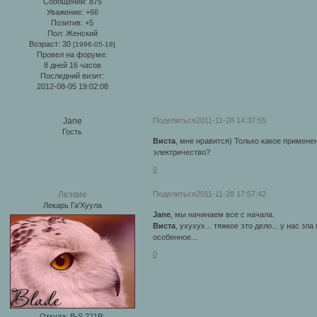
Сообщений:
875
Уважение:
+66
Позитив:
+5
Пол:
Женский
Возраст:
30
[1996-05-18]
Провел на форуме:
8 дней 16 часов
Последний визит:
2012-08-05 19:02:08
Поделиться
2011-11-28 14:37:55
Jane
Гость
Виста
, мне нравится) Только какое примене
электричество?
0
Поделиться
2011-11-28 17:57:42
Лезвие
Лекарь Га'Хуула
Jane
, мы начинаем все с начала.
Виста
, ухухух... тяжкое это дело... у нас з
особенное...
0
Откуда:
B-S 221B;