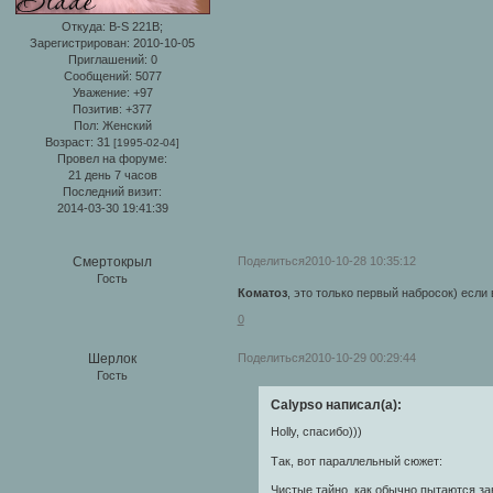
Откуда:
B-S 221B;
Зарегистрирован
: 2010-10-05
Приглашений:
0
Сообщений:
5077
Уважение:
+97
Позитив:
+377
Пол:
Женский
Возраст:
31
[1995-02-04]
Провел на форуме:
21 день 7 часов
Последний визит:
2014-03-30 19:41:39
Поделиться
2010-10-28 10:35:12
Смертокрыл
Гость
Коматоз
, это только первый набросок) есл
0
Поделиться
2010-10-29 00:29:44
Шерлок
Гость
Calypso написал(а):
Holly, спасибо)))
Так, вот параллельный сюжет:
Чистые тайно, как обычно пытаются за