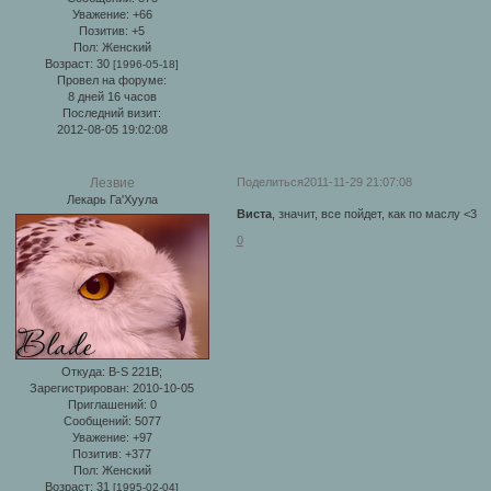
Уважение:
+66
Позитив:
+5
Пол:
Женский
Возраст:
30
[1996-05-18]
Провел на форуме:
8 дней 16 часов
Последний визит:
2012-08-05 19:02:08
Поделиться
2011-11-29 21:07:08
Лезвие
Лекарь Га'Хуула
Виста
, значит, все пойдет, как по маслу <3
0
Откуда:
B-S 221B;
Зарегистрирован
: 2010-10-05
Приглашений:
0
Сообщений:
5077
Уважение:
+97
Позитив:
+377
Пол:
Женский
Возраст:
31
[1995-02-04]