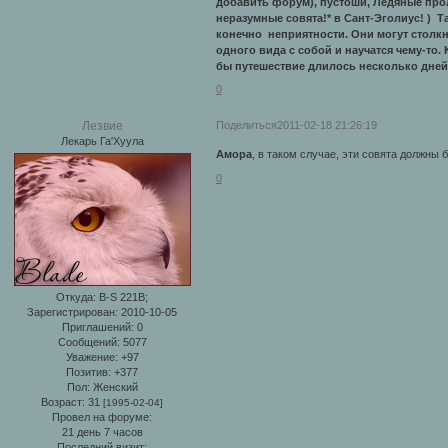
добавить форум), пустоши, Ледяные прол
неразумные совята!* в Сант-Эголиус! ) Т
конечно неприятности. Они могут столкну
одного вида с собой и научатся чему-то.
бы путешествие длилось несколько дней 
0
Поделиться
2011-02-18 21:26:19
Лезвие
Лекарь Га'Хуула
Амора
, в таком случае, эти совята должны 
0
Откуда:
B-S 221B;
Зарегистрирован
: 2010-10-05
Приглашений:
0
Сообщений:
5077
Уважение:
+97
Позитив:
+377
Пол:
Женский
Возраст:
31
[1995-02-04]
Провел на форуме:
21 день 7 часов
Последний визит: