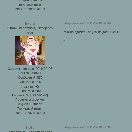
21 день 7 часов
Последний визит:
2014-03-30 19:41:39
Поделиться
2011-11-29 18:09:40
Виста
Сталин без трубки, Гитлер без
Можно сделать акцию же для Чистых.
усов.
0
Зарегистрирован
: 2010-10-06
Приглашений:
0
Сообщений:
875
Уважение:
+66
Позитив:
+5
Пол:
Женский
Возраст:
30
[1996-05-18]
Провел на форуме:
8 дней 16 часов
Последний визит:
2012-08-05 19:02:08
Поделиться
2011-11-29 18:19:35
firefly
дитя анэма не прощает обид