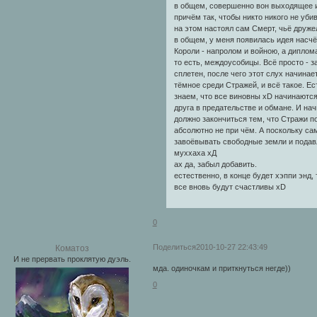
в общем, совершенно вон выходящее и
причём так, чтобы никто никого не уби
на этом настоял сам Смерт, чьё друж
в общем, у меня появилась идея насчёт
Короли - напролом и войною, а диплома
то есть, междоусобицы. Всё просто - 
сплетен, после чего этот слух начинае
тёмное среди Стражей, и всё такое. Е
знаем, что все виновны xD начинаются
друга в предательстве и обмане. И нач
должно закончиться тем, что Стражи по
абсолютно не при чём. А поскольку са
завоёвывать свободные земли и подавл
муххаха хД
ах да, забыл добавить.
естественно, в конце будет хэппи энд,
все вновь будут счастливы xD
0
Поделиться
2010-10-27 22:43:49
Коматоз
И не прервать проклятую дуэль.
мда. одиночкам и приткнуться негде))
0