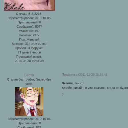
Откуда:
B-S 221B;
Зарегистрирован
: 2010-10-05
Приглашений:
0
Сообщений:
5077
Уважение:
+97
Позитив:
+377
Пол:
Женский
Возраст:
31
[1995-02-04]
Провел на форуме:
21 день 7 часов
Последний визит:
2014-03-30 19:41:39
Поделиться
2011-11-29 20:38:41
Виста
Сталин без трубки, Гитлер без
Лезвие
, так х3
усов.
дизайн, дизайн, я уже сказала, когда он буде
0
Зарегистрирован
: 2010-10-06
Приглашений:
0
Сообщений:
875