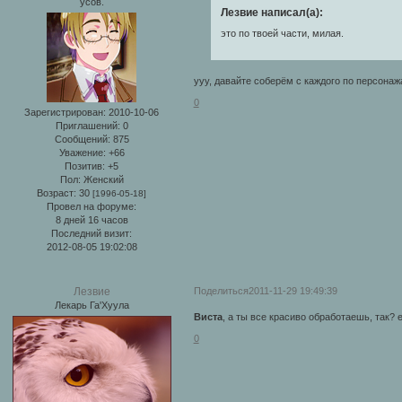
усов.
Лезвие написал(а):
это по твоей части, милая.
ууу, давайте соберём с каждого по персонаж
0
Зарегистрирован
: 2010-10-06
Приглашений:
0
Сообщений:
875
Уважение:
+66
Позитив:
+5
Пол:
Женский
Возраст:
30
[1996-05-18]
Провел на форуме:
8 дней 16 часов
Последний визит:
2012-08-05 19:02:08
Поделиться
2011-11-29 19:49:39
Лезвие
Лекарь Га'Хуула
Виста
, а ты все красиво обработаешь, так? е
0