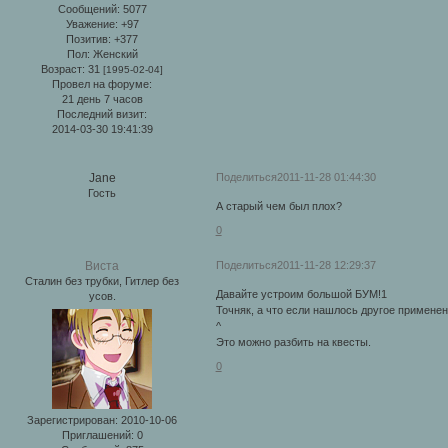
Сообщений:
5077
Уважение:
+97
Позитив:
+377
Пол:
Женский
Возраст:
31
[1995-02-04]
Провел на форуме:
21 день 7 часов
Последний визит:
2014-03-30 19:41:39
Поделиться
2011-11-28 01:44:30
Jane
Гость
А старый чем был плох?
0
Поделиться
2011-11-28 12:29:37
Виста
Сталин без трубки, Гитлер без
Давайте устроим большой БУМ!1
усов.
Точняк, а что если нашлось другое применени
^
Это можно разбить на квесты.
0
Зарегистрирован
: 2010-10-06
Приглашений:
0