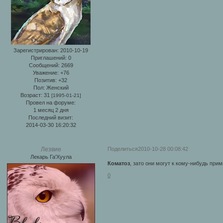
Зарегистрирован
: 2010-10-19
Приглашений:
0
Сообщений:
2669
Уважение:
+76
Позитив:
+32
Пол:
Женский
Возраст:
31
[1995-01-21]
Провел на форуме:
1 месяц 2 дня
Последний визит:
2014-03-30 16:20:32
Поделиться
2010-10-28 00:08:42
Лезвие
Лекарь Га'Хуула
Коматоз
, зато они могут к кому-нибудь прим
0