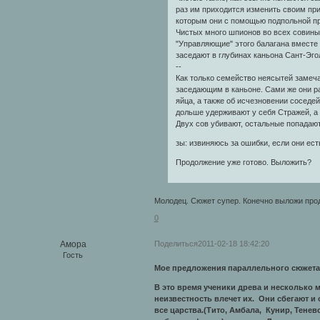
раз им приходится изменить своим при
которым они с помощью подпольной пр
Чистых много шпионов во всех совиных
"Управляющие" этого балагана вместе
заседают в глубинах каньона Сант-Эго
--
Как только семейство неясытей замеч
заседающим в каньоне. Сами же они р
яйца, а также об исчезновении соседей
дольше удерживают у себя Стражей, а 
Двух сов убивают, остальные попадают
зы: извиняюсь за ошибки, если они ест
Продолжение уже готово. Выложить?
Молодец. Сюжет супер. Конечно выложи пр
0
Поделиться
2011-02-18 18:42:20
Амора
Гость
Мое предложения параллельного сюжет
В это время ученики древа и несколько 
неизвестность влечет их. Они сбегают и
все царства.(Тито, Амбала, Кунир, Тене