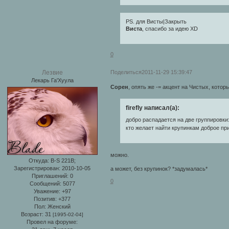
PS. для Висты|Закрыть
Виста
, cпасибо за идею XD
0
Поделиться
2011-11-29 15:39:47
Лезвие
Лекарь Га'Хуула
Сорен
, опять же -= акцент на Чистых, которы
firefly написал(а):
добро распадается на две группировки: 
кто желает найти крупинкам доброе пр
можно.
Откуда:
B-S 221B;
Зарегистрирован
: 2010-10-05
а может, без крупинок? *задумалась*
Приглашений:
0
0
Сообщений:
5077
Уважение:
+97
Позитив:
+377
Пол:
Женский
Возраст:
31
[1995-02-04]
Провел на форуме: