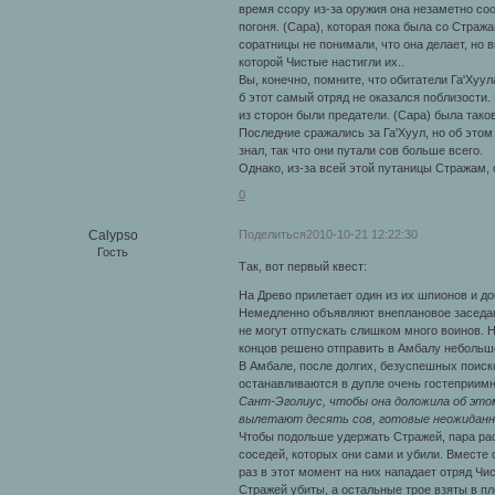
время ссору из-за оружия она незаметно соо
погоня. (Сара), которая пока была со Страж
соратницы не понимали, что она делает, но 
которой Чистые настигли их..
Вы, конечно, помните, что обитатели Га'Хуул
б этот самый отряд не оказался поблизости.
из сторон были предатели. (Сара) была таков
Последние сражались за Га'Хуул, но об этом 
знал, так что они путали сов больше всего.
Однако, из-за всей этой путаницы Стражам,
0
Поделиться
2010-10-21 12:22:30
Calypso
Гость
Так, вот первый квест:
На Древо прилетает один из их шпионов и д
Немедленно объявляют внеплановое заседани
не могут отпускать слишком много воинов. Н
концов решено отправить в Амбалу небольшо
В Амбале, после долгих, безуспешных поиск
останавливаются в дупле очень гостеприим
Сант-Эголиус, чтобы она доложила об этом
вылетают десять сов, готовые неожиданн
Чтобы подольше удержать Стражей, пара рас
соседей, которых они сами и убили. Вместе 
раз в этот момент на них нападает отряд Чи
Стражей убиты, а остальные трое взяты в пл