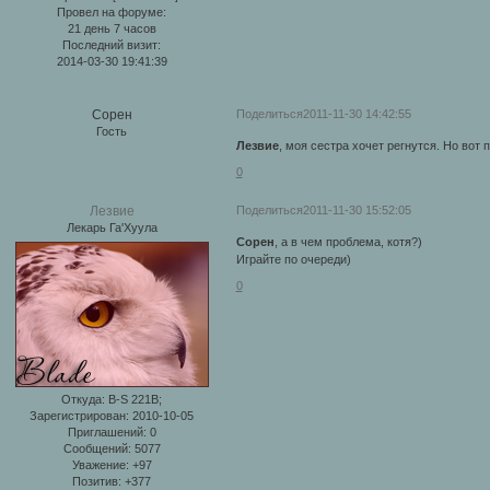
Провел на форуме:
21 день 7 часов
Последний визит:
2014-03-30 19:41:39
Поделиться
2011-11-30 14:42:55
Сорен
Гость
Лезвие
, моя сестра хочет регнутся. Но вот
0
Поделиться
2011-11-30 15:52:05
Лезвие
Лекарь Га'Хуула
Сорен
, а в чем проблема, котя?)
Играйте по очереди)
0
Откуда:
B-S 221B;
Зарегистрирован
: 2010-10-05
Приглашений:
0
Сообщений:
5077
Уважение:
+97
Позитив:
+377