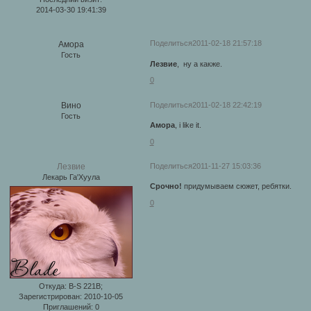
2014-03-30 19:41:39
Поделиться
2011-02-18 21:57:18
Амора
Гость
Лезвие
, ну а какже.
0
Поделиться
2011-02-18 22:42:19
Вино
Гость
Амора
, i like it.
0
Поделиться
2011-11-27 15:03:36
Лезвие
Лекарь Га'Хуула
Срочно!
придумываем сюжет, ребятки.
0
Откуда:
B-S 221B;
Зарегистрирован
: 2010-10-05
Приглашений:
0