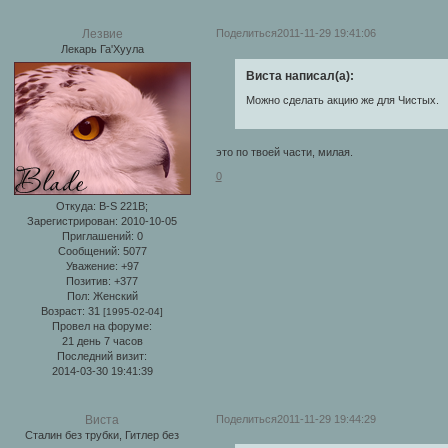
Поделиться
2011-11-29 19:41:06
Лезвие
Лекарь Га'Хуула
Виста написал(а):
Можно сделать акцию же для Чистых.
это по твоей части, милая.
0
Откуда:
B-S 221B;
Зарегистрирован
: 2010-10-05
Приглашений:
0
Сообщений:
5077
Уважение:
+97
Позитив:
+377
Пол:
Женский
Возраст:
31
[1995-02-04]
Провел на форуме:
21 день 7 часов
Последний визит:
2014-03-30 19:41:39
Поделиться
2011-11-29 19:44:29
Виста
Сталин без трубки, Гитлер без